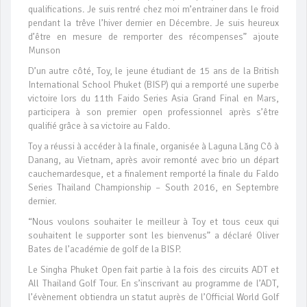
qualifications. Je suis rentré chez moi m’entrainer dans le froid
pendant la trêve l’hiver dernier en Décembre. Je suis heureux
d’être en mesure de remporter des récompenses” ajoute
Munson
D’un autre côté, Toy, le jeune étudiant de 15 ans de la British
International School Phuket (BISP) qui a remporté une superbe
victoire lors du 11th Faido Series Asia Grand Final en Mars,
participera à son premier open professionnel après s’être
qualifié grâce à sa victoire au Faldo.
Toy a réussi à accéder à la finale, organisée à Laguna Lăng Cô à
Danang, au Vietnam, après avoir remonté avec brio un départ
cauchemardesque, et a finalement remporté la finale du Faldo
Series Thailand Championship – South 2016, en Septembre
dernier.
“Nous voulons souhaiter le meilleur à Toy et tous ceux qui
souhaitent le supporter sont les bienvenus” a déclaré Oliver
Bates de l’académie de golf de la BISP.
Le Singha Phuket Open fait partie à la fois des circuits ADT et
All Thailand Golf Tour. En s’inscrivant au programme de l’ADT,
l’évènement obtiendra un statut auprès de l’Official World Golf