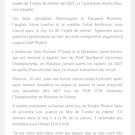
leader de ‘l’ordre du mérite’ de l’ADT, et l’australien Martin Dive,
son dauphin.
Les thaïs Jakraphan Premsirigorn et Panuwat Muenlek,
l’anglais Steve Lewton et le suédois Oskar Arvidsson, tous
classé dans le top 10 de ‘l’ordre du mérite’, figureront aussi
parmi les prétendants au titre de cette compétition organisée à
Laguna Golf Phuket.
L’américain John Michael O’Toole et le finlandais Janne Kaske,
qui ont terminé à égalité lors du PGM Northport Glenmarie
Championship, en Malaisie, seront parmi les talents de l’ADT
en quête d’une victoire dans ce nouvel évènement du circuit.
Munson, 30 ans, joue une bonne saison jusqu’à présent après
avoir terminé deuxième ex-aequo en janvier et avoir remporté
son deuxième titre ADT lors du PGM CCM Seriemas
Championship en Malaisie en Février.
Il espère poursuivre sa bonne série lors du Singha Phuket Open
et accroitre son avance en tête de ‘l’ordre du mérite’. S’il
termine dans le top 5 à la fin de la saison, il obtiendra une
invitation pour l’Asian Tour 2018.
“Je me sens bien dans mon jeu depuis que je suis sorti des