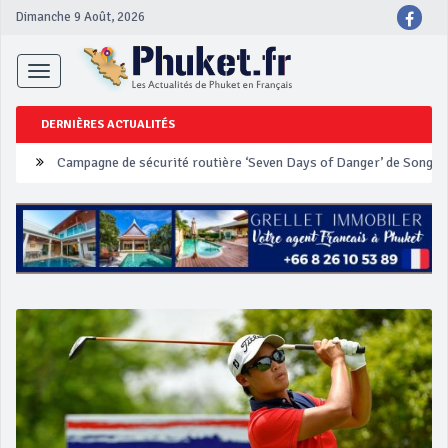
Dimanche 9 Août, 2026
Toggle
navigation
DERNIÈRES ACTUALITÉS
Un touriste français blessé en se faisant arracher son collier en 
Phuket Peranakan Festival
‘Phuket Eye’ assurera la sécurité pendant Songkran
Phuket augmente les prix des bateaux vers Koh Phi Phi et des ex
Campagne de sécurité routière ‘Seven Days of Danger’ de Songkr