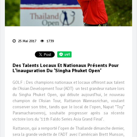
25 Mai 2017
1739
Des Talents Locaux Et Nationaux Présents Pour
L’inauguration Du ‘Singha Phuket Open’
GOLF : Des champions nationaux et locaux offriront aux talent
de l’Asian Development Tour (ADT) un test grandeur nature lors
du Singha Phuket Open, qui débute aujourd’hui, le nouveau
champion de l’Asian Tour, Rattanon Wannasrichan, voulant
conserver son titre, tandis que le local de l’open, Napat “Toy”
Paramacharoenroj, souhaite progresser après sa récente
victoire lors du ‘11th Faldo Series Asia Grand Final’.
Rattanon, qui a remporté l’open de Thaïlande dimanche dernier,
sera la grande vedette de l’ADT avec l’américain Brett Munson,