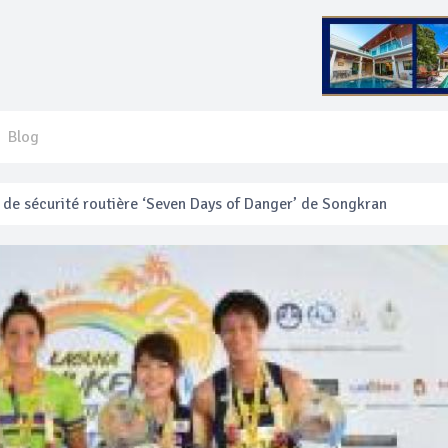
Blog
 français blessé en se faisant arracher son collier en or
anakan Festival
e’ assurera la sécurité pendant Songkran
mente les prix des bateaux vers Koh Phi Phi et des excursions en 
e sécurité routière ‘Seven Days of Danger’ de Songkran