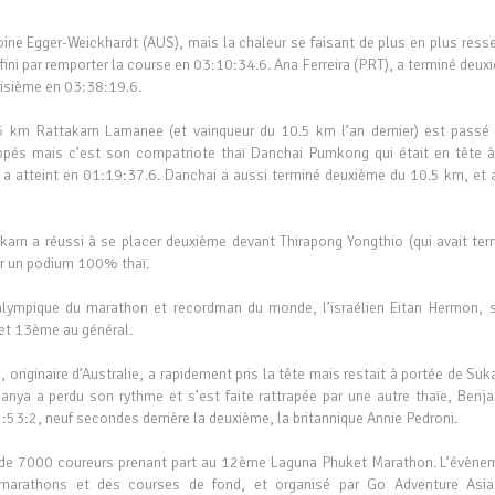
ine Egger-Weickhardt (AUS), mais la chaleur se faisant de plus en plus resse
 fini par remporter la course en 03:10:34.6. Ana Ferreira (PRT), a terminé deu
oisième en 03:38:19.6.
 km Rattakarn Lamanee (et vainqueur du 10.5 km l’an dernier) est passé 
appés mais c’est son compatriote thaï Danchai Pumkong qui était en tête à
’il a atteint en 01:19:37.6. Danchai a aussi terminé deuxième du 10.5 km, et 
arn a réussi à se placer deuxième devant Thirapong Yongthio (qui avait ter
ser un podium 100% thaï.
lympique du marathon et recordman du monde, l’israélien Eitan Hermon, s
 et 13ème au général.
 originaire d’Australie, a rapidement pris la tête mais restait à portée de Su
anya a perdu son rythme et s’est faite rattrapée par une autre thaïe, Benj
45:53:2, neuf secondes derrière la deuxième, la britannique Annie Pedroni.
ès de 7000 coureurs prenant part au 12ème Laguna Phuket Marathon. L’évène
 marathons et des courses de fond, et organisé par Go Adventure Asia