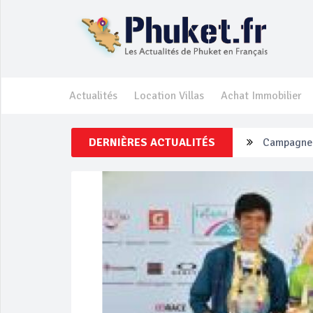
Actualités
Location Villas
Achat Immobilier
DERNIÈRES ACTUALITÉS
Un touriste
Phuket Per
‘Phuket Ey
Phuket aug
Campagne d