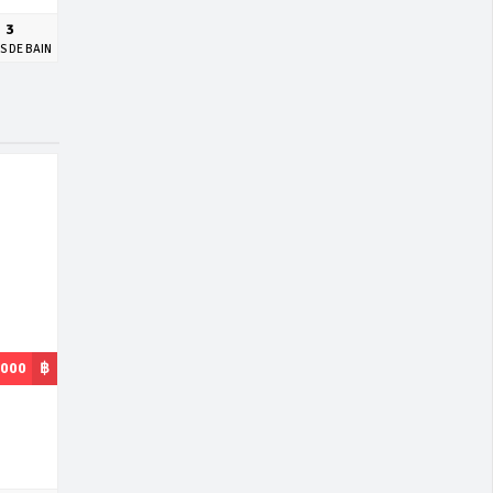
3
S DE BAIN
,000
฿