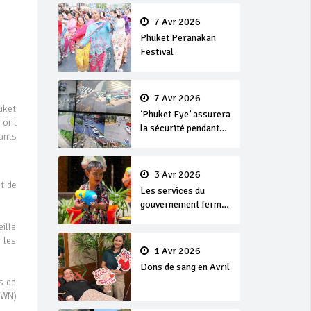
en or
7 Avr 2026
Phuket Peranakan
Festival
7 Avr 2026
uket
‘Phuket Eye’ assurera
 ont
la sécurité pendant
ants
Songkran
3 Avr 2026
nt de
Les services du
gouvernement fermés
pour la Journée
eille
Chakri Day et
 les
Songkran
1 Avr 2026
Dons de sang en Avril
s de
TWN)