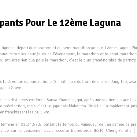
cipants Pour Le 12ème Laguna
la ligne de départ du marathon et du semi-marathon pour le 12ème Laguna Ph
ureurs sur les deux jours de l’évènement, le marathon et le semi-marathon
00 athlètes rien que pour le marathon, c’est le plus grand nombre de particip
s la direction du parc national Sirinath puis du front de mer de Bang Tao, ava
Laguna Grove.
iste des distances extrêmes Sanya Khanchai, qui, après une septième place la v
e prédilection, mais c’est le japonais Nakajima Hiroki qui a rapidement pris
en franchissant les 10.5 km.
terminé en 02:34:57.6, battant le temps du vainqueur de l’an dernier de prè
vance sur le deuxième, David Escolar Ballesteros (ESP). Cheng-Ya Sha (