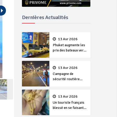
Dernières Actualités
13 Avr 2026
Phuket augmente les
prix des bateaux vers
Koh Phi Phi et des
excursions en mer
13 Avr 2026
Campagne de
sécurité routière
‘Seven Days of
Danger’ de Songkran
13 Avr 2026
Un touriste français
blessé en se faisant
arracher son collier