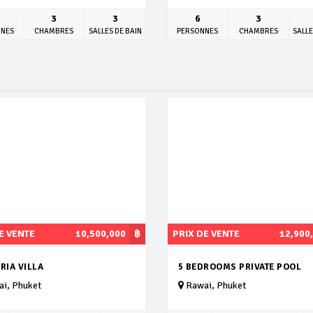
3
3
6
3
NNES
CHAMBRES
SALLES DE BAIN
PERSONNES
CHAMBRES
SALLE
E VENTE
10,500,000
฿
PRIX DE VENTE
12,900
RIA VILLA
5 BEDROOMS PRIVATE POOL
i, Phuket
Rawai, Phuket