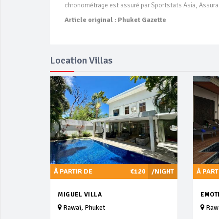
chronométrage est assuré par Sportstats Asia, Assuran
Article original : Phuket Gazette
Location Villas
À PARTIR DE
€120
/NIGHT
À PART
MIGUEL VILLA
EMOT
Rawai, Phuket
Rawa