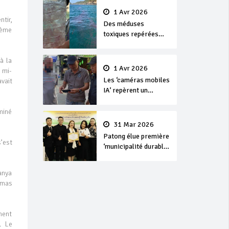
1 Avr 2026
ntir,
Des méduses
xième
toxiques repérées
dans les eaux de
Phuket
à la
1 Avr 2026
 mi-
Les ‘caméras mobiles
avait
IA’ repèrent un
français en
dépassement de
miné
séjour
31 Mar 2026
Patong élue première
’est
‘municipalité durable’
de Thaïlande en 2025
kanya
amas
ment
. Le