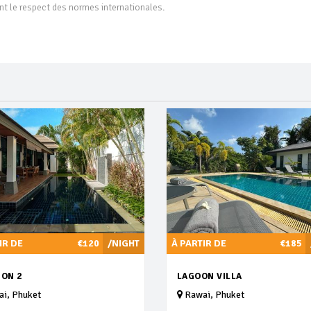
t le respect des normes internationales.
IR DE
€120
/NIGHT
À PARTIR DE
€185
ION 2
LAGOON VILLA
i, Phuket
Rawai, Phuket