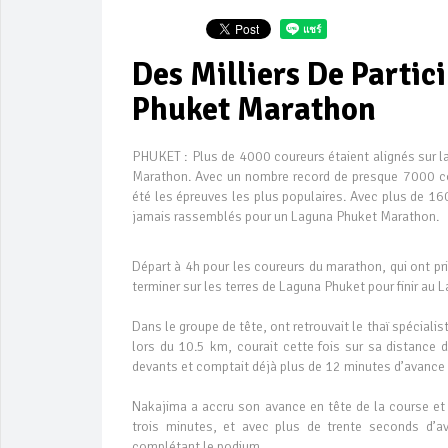
Des Milliers De Parti
Phuket Marathon
PHUKET : Plus de 4000 coureurs étaient alignés sur 
Marathon. Avec un nombre record de presque 7000 co
été les épreuves les plus populaires. Avec plus de 16
jamais rassemblés pour un Laguna Phuket Marathon.
Départ à 4h pour les coureurs du marathon, qui ont pri
terminer sur les terres de Laguna Phuket pour finir au 
Dans le groupe de tête, ont retrouvait le thaï spécial
lors du 10.5 km, courait cette fois sur sa distance d
devants et comptait déjà plus de 12 minutes d’avance 
Nakajima a accru son avance en tête de la course et 
trois minutes, et avec plus de trente seconds d’a
complétant le podium.