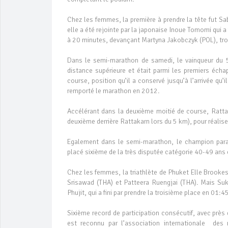
Chez les femmes, la première à prendre la tête fut Sab
elle a été rejointe par la japonaise Inoue Tomomi qui a
à 20 minutes, devançant Martyna Jakobczyk (POL), tr
Dans le semi-marathon de samedi, le vainqueur du 5
distance supérieure et était parmi les premiers éch
course, position qu’il a conservé jusqu’à l’arrivée qu
remporté le marathon en 2012.
Accélérant dans la deuxième moitié de course, Rattak
deuxième derrière Rattakarn lors du 5 km), pour réali
Egalement dans le semi-marathon, le champion para
placé sixième de la très disputée catégorie 40-49 ans
Chez les femmes, la triathlète de Phuket Elle Brookes,
Srisawad (THA) et Patteera Ruengjai (THA). Mais Suk
Phujit, qui a fini par prendre la troisième place en 01:
Sixième record de participation consécutif, avec pr
est reconnu par l’association internationale des