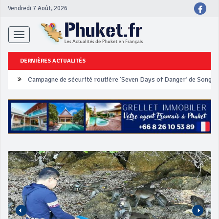
Vendredi 7 Août, 2026
Toggle
navigation
DERNIÈRES ACTUALITÉS
Un touriste français blessé en se faisant arracher son collier en 
Phuket Peranakan Festival
‘Phuket Eye’ assurera la sécurité pendant Songkran
Phuket augmente les prix des bateaux vers Koh Phi Phi et des ex
Campagne de sécurité routière ‘Seven Days of Danger’ de Songkr