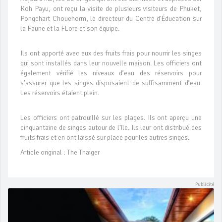
Koh Payu, ont reçu la visite de plusieurs visiteurs de Phuket,
Pongchart Chouehorm, le directeur du Centre d'Éducation sur
la Faune et la FLore et son équipe.
Ils ont apporté avec eux des fruits frais pour nourrir les singes
qui sont installés dans leur nouvelle maison. Les officiers ont
également vérifié les niveaux d’eau des réservoirs pour
s’assurer que les singes disposaient de suffisamment d’eau.
Les réservoirs étaient plein.
Les officiers ont patrouillé sur les plages. Ils ont aperçu une
cinquantaine de singes autour de l'île. Ils leur ont distribué des
fruits frais et en ont laissé sur place pour les autres singes.
Article original : The Thaiger