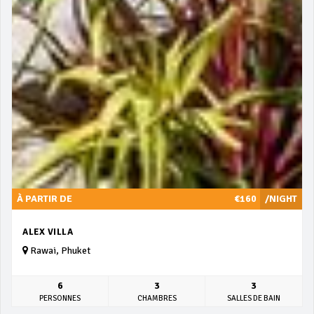
À PARTIR DE
€160
/NIGHT
ALEX VILLA
Rawai, Phuket
6
3
3
PERSONNES
CHAMBRES
SALLES DE BAIN