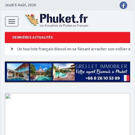
Jeudi 6 Août, 2026
Toggle
navigation
DERNIÈRES ACTUALITÉS
Un touriste français blessé en se faisant arracher son collier en 
Phuket Peranakan Festival
‘Phuket Eye’ assurera la sécurité pendant Songkran
Phuket augmente les prix des bateaux vers Koh Phi Phi et des ex
Campagne de sécurité routière ‘Seven Days of Danger’ de Songkr