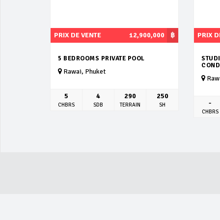
PRIX DE VENTE
12,900,000
฿
PRIX D
5 BEDROOMS PRIVATE POOL
STUD
COND
Rawai, Phuket
Rawa
5
4
290
250
-
CHBRS
SDB
TERRAIN
SH
CHBRS