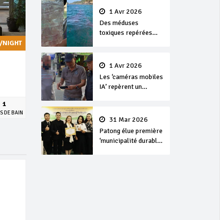
1 Avr 2026
Des méduses
toxiques repérées
dans les eaux de
/NIGHT
Phuket
1 Avr 2026
Les ‘caméras mobiles
IA’ repèrent un
français en
1
dépassement de
S DE BAIN
séjour
31 Mar 2026
Patong élue première
‘municipalité durable’
de Thaïlande en 2025