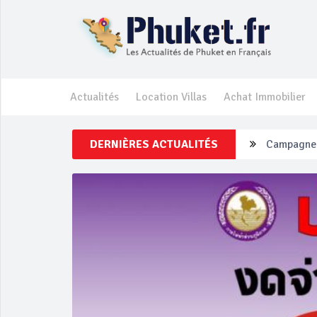
Actualités
Location Villas
Achat Immobilier
Campagne d
DERNIÈRES ACTUALITÉS
Un touriste
Phuket Per
‘Phuket Ey
Phuket aug