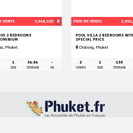
E VENTE
3,048,320
฿
PRIX DE VENTE
3,995
IOS 2 BEDROOMS
POOL VILLA 2 BEDROOMS WIT
OMINIUM
SPECIAL PRICE
i, Phuket
Chalong, Phuket
1
34.64
-
2
1
130
SDB
TERRAIN
SH
CHBRS
SDB
TERRAIN