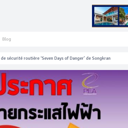
Blog
e sécurité routière ‘Seven Days of Danger’ de Songkran
 français blessé en se faisant arracher son collier en or
anakan Festival
e’ assurera la sécurité pendant Songkran
mente les prix des bateaux vers Koh Phi Phi et des excursions en 