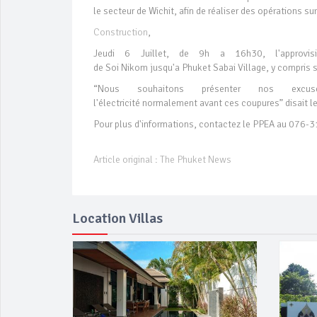
le secteur de Wichit, afin de réaliser des opérations su
Construction
,
Jeudi 6 Juillet, de 9h a 16h30, l'approvis
de Soi Nikom jusqu'a Phuket Sabai Village, y compris 
“Nous souhaitons présenter nos e
l'électricité normalement avant ces coupures” disait
Pour plus d'informations, contactez le PPEA au 07
Article original : The Phuket News
Location Villas