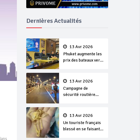
Dernières Actualités
13 Avr 2026
Phuket augmente les
prix des bateaux vers
Koh Phi Phi et des
excursions en mer
13 Avr 2026
Campagne de
sécurité routière
‘Seven Days of
Danger’ de Songkran
13 Avr 2026
Un touriste français
blessé en se faisant
arracher son collier
dans