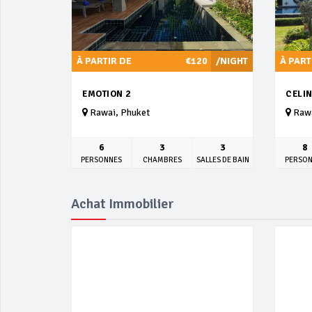
À PARTIR DE
€120
/NIGHT
À PART
EMOTION 2
CELIN
Rawai, Phuket
Rawa
6
3
3
8
PERSONNES
CHAMBRES
SALLES DE BAIN
PERSO
Achat Immobilier