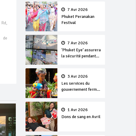
en or
7 Avr 2026
Phuket Peranakan
Festival
 Rd,
 de
7 Avr 2026
‘Phuket Eye’ assurera
la sécurité pendant
Songkran
3 Avr 2026
Les services du
gouvernement fermés
pour la Journée
Chakri Day et
Songkran
1 Avr 2026
Dons de sang en Avril