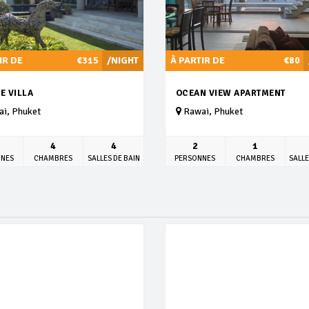
IR DE
€315
/NIGHT
À PARTIR DE
€80
E VILLA
OCEAN VIEW APARTMENT
i, Phuket
Rawai, Phuket
4
4
2
1
NNES
CHAMBRES
SALLES DE BAIN
PERSONNES
CHAMBRES
SALLE