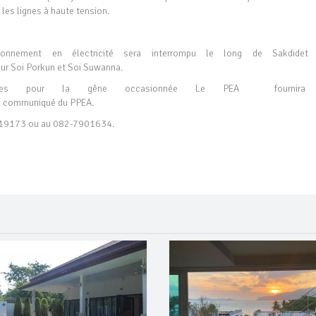
r les lignes à haute tension.
ionnement en électricité sera interrompu le long de Sakdidet
sur Soi Porkun et Soi Suwanna.
xcuses pour la gêne occasionnée Le PEA fournira
 le communiqué du PPEA.
6-319173 ou au 082-7901634.