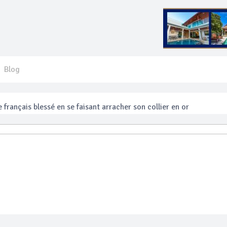
Blog
 français blessé en se faisant arracher son collier en or
anakan Festival
e’ assurera la sécurité pendant Songkran
mente les prix des bateaux vers Koh Phi Phi et des excursions en 
e sécurité routière ‘Seven Days of Danger’ de Songkran