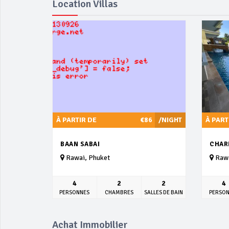
Location Villas
À PARTIR DE
€86
/NIGHT
À PART
BAAN SABAI
CHAR
Rawai, Phuket
Rawa
4
2
2
4
PERSONNES
CHAMBRES
SALLES DE BAIN
PERSO
Achat Immobilier