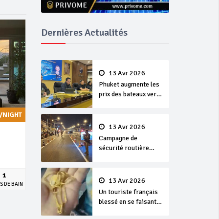
Dernières Actualités
13 Avr 2026
Phuket augmente les
prix des bateaux vers
Koh Phi Phi et des
excursions en mer
/NIGHT
13 Avr 2026
Campagne de
sécurité routière
‘Seven Days of
Danger’ de Songkran
1
13 Avr 2026
S DE BAIN
Un touriste français
blessé en se faisant
arracher son collier