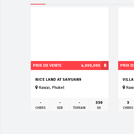
PRIX DE VENTE
4,000,000
฿
PRIX D
NICE LAND AT SAIYUAN9
VILL
Rawai, Phuket
Rawa
-
-
-
330
3
CHBRS
SDB
TERRAIN
SH
CHBRS