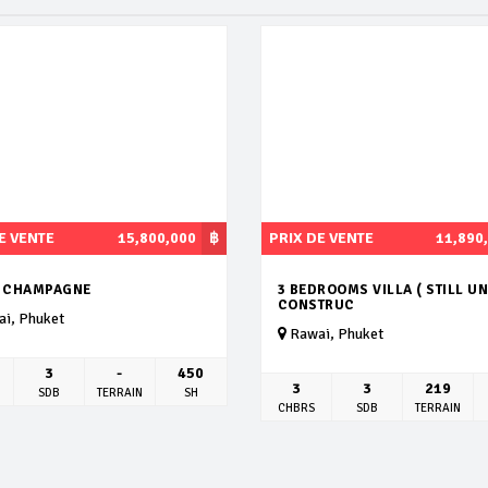
E VENTE
15,800,000
฿
PRIX DE VENTE
11,890
A CHAMPAGNE
3 BEDROOMS VILLA ( STILL U
CONSTRUC
i, Phuket
Rawai, Phuket
3
-
450
3
3
219
SDB
TERRAIN
SH
CHBRS
SDB
TERRAIN