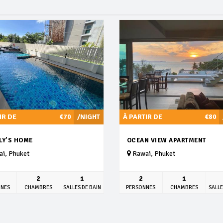
IR DE
€70
/NIGHT
À PARTIR DE
€80
LY'S HOME
OCEAN VIEW APARTMENT
i, Phuket
Rawai, Phuket
2
1
2
1
NNES
CHAMBRES
SALLES DE BAIN
PERSONNES
CHAMBRES
SALLE