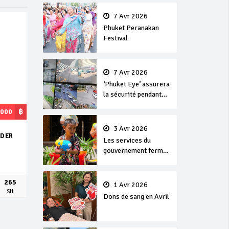
en or
7 Avr 2026
Phuket Peranakan
Festival
7 Avr 2026
‘Phuket Eye’ assurera
la sécurité pendant
Songkran
,000
฿
3 Avr 2026
NDER
Les services du
gouvernement fermés
pour la Journée
Chakri Day et
Songkran
265
1 Avr 2026
SH
Dons de sang en Avril