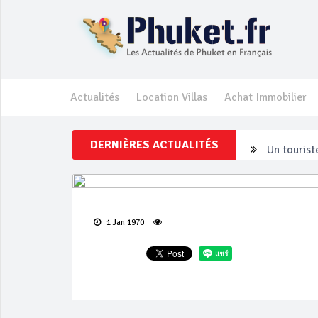
Actualités
Location Villas
Achat Immobilier
DERNIÈRES ACTUALITÉS
Un touriste
Phuket Per
‘Phuket Ey
1 Jan 1970
Phuket aug
Campagne d