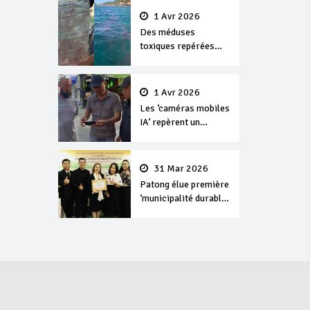
1 Avr 2026
Des méduses
toxiques repérées
dans les eaux de
Phuket
1 Avr 2026
Les ‘caméras mobiles
IA’ repèrent un
français en
dépassement de
séjour
31 Mar 2026
Patong élue première
‘municipalité durable’
de Thaïlande en 2025