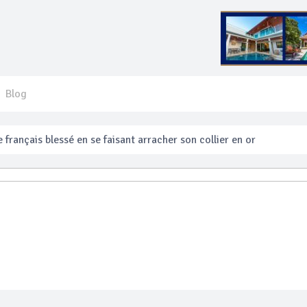
Blog
 français blessé en se faisant arracher son collier en or
anakan Festival
e’ assurera la sécurité pendant Songkran
mente les prix des bateaux vers Koh Phi Phi et des excursions en 
e sécurité routière ‘Seven Days of Danger’ de Songkran