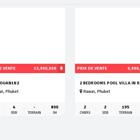
E VENTE
13,900,000
฿
PRIX DE VENTE
6,900
OUAN1&2
2 BEDROOMS POOL VILLA IN 
i, Phuket
Rawai, Phuket
4
-
800
2
2
195
SDB
TERRAIN
SH
CHBRS
SDB
TERRAIN