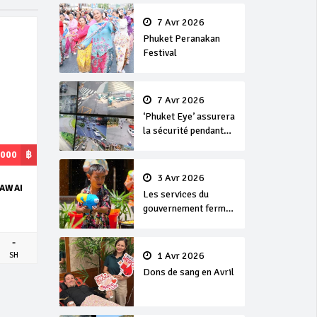
en or
7 Avr 2026
Phuket Peranakan
Festival
7 Avr 2026
‘Phuket Eye’ assurera
la sécurité pendant
Songkran
,000
฿
3 Avr 2026
RAWAI
Les services du
gouvernement fermés
pour la Journée
Chakri Day et
-
Songkran
1 Avr 2026
SH
Dons de sang en Avril