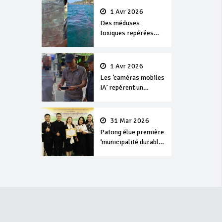
1 Avr 2026
Des méduses
toxiques repérées
dans les eaux de
Phuket
1 Avr 2026
Les ‘caméras mobiles
IA’ repèrent un
français en
dépassement de
séjour
31 Mar 2026
Patong élue première
‘municipalité durable’
de Thaïlande en 2025