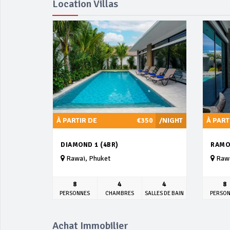
Location Villas
À PARTIR DE
€350
/NIGHT
À PART
DIAMOND 1 (4BR)
RAMO
Rawai, Phuket
Rawa
8
4
4
8
PERSONNES
CHAMBRES
SALLES DE BAIN
PERSO
Achat Immobilier