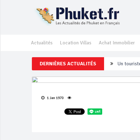
Actualités
Location Villas
Achat Immobilier
DERNIÈRES ACTUALITÉS
Un touriste
Phuket Per
‘Phuket Ey
1 Jan 1970
Phuket aug
Campagne d