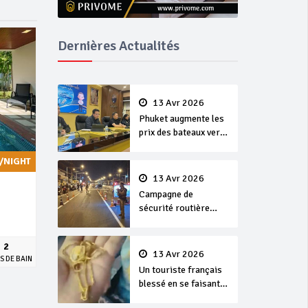
Dernières Actualités
13 Avr 2026
Phuket augmente les
prix des bateaux vers
Koh Phi Phi et des
excursions en mer
/NIGHT
13 Avr 2026
Campagne de
sécurité routière
‘Seven Days of
Danger’ de Songkran
2
13 Avr 2026
S DE BAIN
Un touriste français
blessé en se faisant
arracher son collier