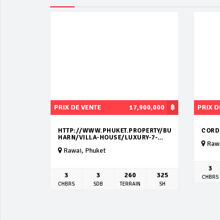
PRIX DE VENTE
17,900,000
฿
PRIX D
HTTP://WWW.PHUKET.PROPERTY/BUY/NAI-
CORD
HARN/VILLA-HOUSE/LUXURY-7-
Rawa
BEDROOMS-VILLA-PPNV103
Rawai, Phuket
3
3
3
260
325
CHBRS
CHBRS
SDB
TERRAIN
SH