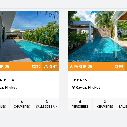
IR DE
€280
/NIGHT
À PARTIR DE
€100
N VILLA
THE NEST
i, Phuket
Rawai, Phuket
4
4
4
2
NNES
CHAMBRES
SALLES DE BAIN
PERSONNES
CHAMBRES
SALLE