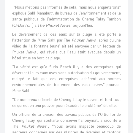
“Nous n’étions pas informés de cela, mais nous enquêterons”
explique Salil Manabutr, du bureau de l’environnement et de la
sante publique de l’administration de Cherng Talay Tambon
(
OrBorTor
) a
The Phuket News
aujourd’hui.
Le déversement de ces eaux sur la plage a été porté à
l’attention de Mme Salil par The
Phuket News
après qu’une
vidéo de ‘la fontaine brune’ ait été envoyée par un lecteur de
Phuket
News
, qui révèle que l’eau était évacuée depuis un
hôtel situe en bord de plage.
“La vérité est qu’a Surin Beach il y a des entreprises qui
déversent leurs eaux uses sans autorisation du gouvernement,
malgré le fait que ces entreprises adhèrent aux normes
environnementales de traitement des eaux usées” poursuit
Mme Salil.
“De nombreux officiels de Cherng Talay le savent et font tout
ce qui est en leur pouvoir pour résoudre le problème” dit-elle.
Un officier de la division des travaux publics de l’OrBorTor de
Cherng Talay, qui souhaite conserver l’anonymat, a raconté à
The
Phuket News
, “Nous avons inspecte beaucoup de
secteurs concernés par des plaintes de riverains et tentons