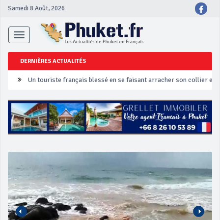
Samedi 8 Août, 2026
Toggle
navigation
DERNIÈRES ACTUALITÉS
Un touriste français blessé en se faisant arracher son collier en 
Phuket Peranakan Festival
‘Phuket Eye’ assurera la sécurité pendant Songkran
Phuket augmente les prix des bateaux vers Koh Phi Phi et des ex
Campagne de sécurité routière ‘Seven Days of Danger’ de Songkr