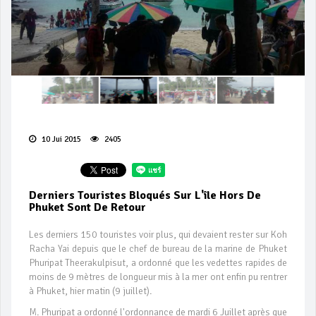
10 Jui 2015
2405
Derniers Touristes Bloqués Sur L'île Hors De
Phuket Sont De Retour
Les derniers 150 touristes voir plus, qui devaient rester sur Koh
Racha Yai depuis que le chef de bureau de la marine de Phuket
Phuripat Theerakulpisut, a ordonné que les vedettes rapides de
moins de 9 mètres de longueur mis à la mer ont enfin pu rentrer
à Phuket, hier matin (9 juillet).
M. Phuripat a ordonné l'ordonnance de mardi 6 Juillet après que