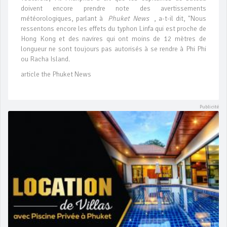
doivent encore prendre note des avertissements
météorologiques, parlant à
Phuket News
, a-t-il dit, "Nous
ressentons encore les effets du typhon Linfa qui est proche de
Hong Kong et des navires qui ont moins de 12 mètres de
longueur ne sont toujours pas autorisés à se rendre à Phi Phi
ou Racha Island.
article the Phuket News