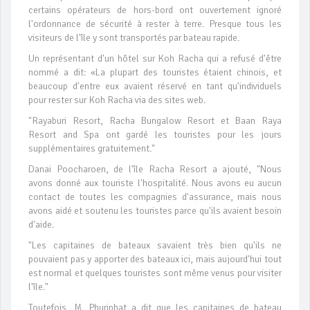
certains opérateurs de hors-bord ont ouvertement ignoré
l'ordonnance de sécurité à rester à terre. Presque tous les
visiteurs de l'île y sont transportés par bateau rapide.
Un représentant d'un hôtel sur Koh Racha qui a refusé d'être
nommé a dit: «La plupart des touristes étaient chinois, et
beaucoup d'entre eux avaient réservé en tant qu'individuels
pour rester sur Koh Racha via des sites web.
"Rayaburi Resort, Racha Bungalow Resort et Baan Raya
Resort and Spa ont gardé les touristes pour les jours
supplémentaires gratuitement."
Danai Poocharoen, de l'île Racha Resort a ajouté, "Nous
avons donné aux touriste l'hospitalité. Nous avons eu aucun
contact de toutes les compagnies d'assurance, mais nous
avons aidé et soutenu les touristes parce qu'ils avaient besoin
d'aide.
"Les capitaines de bateaux savaient très bien qu'ils ne
pouvaient pas y apporter des bateaux ici, mais aujourd'hui tout
est normal et quelques touristes sont même venus pour visiter
l'île."
Toutefois, M. Phuriphat a dit que les capitaines de bateau