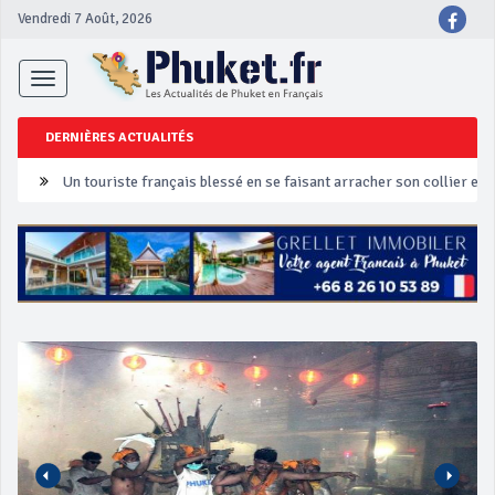
Vendredi 7 Août, 2026
Toggle
navigation
DERNIÈRES ACTUALITÉS
Un touriste français blessé en se faisant arracher son collier en 
Phuket Peranakan Festival
‘Phuket Eye’ assurera la sécurité pendant Songkran
Phuket augmente les prix des bateaux vers Koh Phi Phi et des ex
Campagne de sécurité routière ‘Seven Days of Danger’ de Songkr