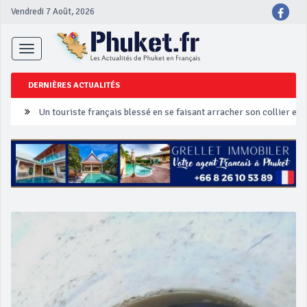
Vendredi 7 Août, 2026
Toggle
navigation
DERNIÈRES ACTUALITÉS
Un touriste français blessé en se faisant arracher son collier en 
Phuket Peranakan Festival
‘Phuket Eye’ assurera la sécurité pendant Songkran
Phuket augmente les prix des bateaux vers Koh Phi Phi et des ex
Campagne de sécurité routière ‘Seven Days of Danger’ de Songkr