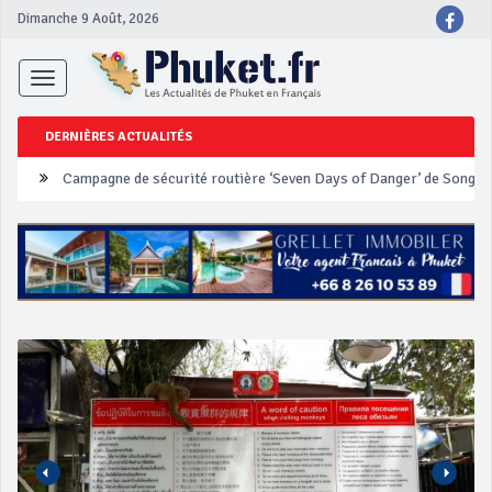
Dimanche 9 Août, 2026
Toggle
navigation
DERNIÈRES ACTUALITÉS
Un touriste français blessé en se faisant arracher son collier en 
Phuket Peranakan Festival
‘Phuket Eye’ assurera la sécurité pendant Songkran
Phuket augmente les prix des bateaux vers Koh Phi Phi et des ex
Campagne de sécurité routière ‘Seven Days of Danger’ de Songkr