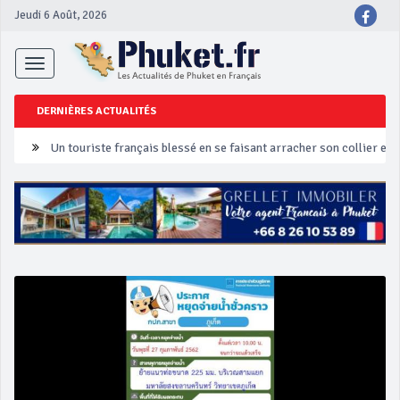
Jeudi 6 Août, 2026
Toggle
navigation
DERNIÈRES ACTUALITÉS
Un touriste français blessé en se faisant arracher son collier en 
Phuket Peranakan Festival
‘Phuket Eye’ assurera la sécurité pendant Songkran
Phuket augmente les prix des bateaux vers Koh Phi Phi et des ex
Campagne de sécurité routière ‘Seven Days of Danger’ de Songkr