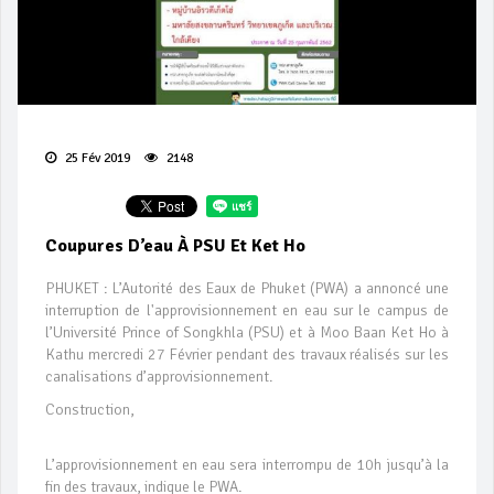
25 Fév 2019
2148
Coupures D’eau À PSU Et Ket Ho
PHUKET : L’Autorité des Eaux de Phuket (PWA) a annoncé une
interruption de l'approvisionnement en eau sur le campus de
l’Université Prince of Songkhla (PSU) et à Moo Baan Ket Ho à
Kathu mercredi 27 Février pendant des travaux réalisés sur les
canalisations d’approvisionnement.
Construction,
L’approvisionnement en eau sera interrompu de 10h jusqu’à la
fin des travaux, indique le PWA.