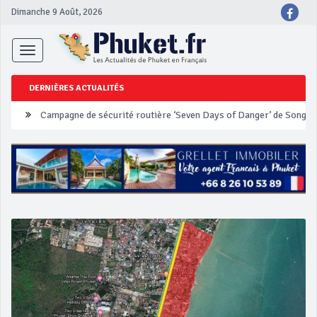
Dimanche 9 Août, 2026
Toggle
navigation
DERNIÈRES ACTUALITÉS
Un touriste français blessé en se faisant arracher son collier en 
Phuket Peranakan Festival
‘Phuket Eye’ assurera la sécurité pendant Songkran
Phuket augmente les prix des bateaux vers Koh Phi Phi et des ex
Campagne de sécurité routière ‘Seven Days of Danger’ de Songkr