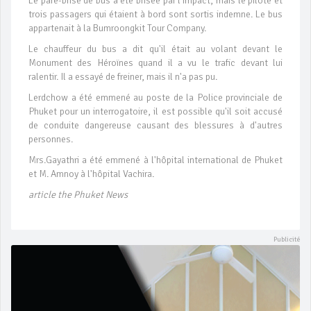
Le pare-brise de bus a été brisée par l'impact, mais le pilote et
trois passagers qui étaient à bord sont sortis indemne. Le bus
appartenait à la Bumroongkit Tour Company.
Le chauffeur du bus a dit qu'il était au volant devant le
Monument des Héroïnes quand il a vu le trafic devant lui
ralentir. Il a essayé de freiner, mais il n'a pas pu.
Lerdchow a été emmené au poste de la Police provinciale de
Phuket pour un interrogatoire, il est possible qu'il soit accusé
de conduite dangereuse causant des blessures à d'autres
personnes.
Mrs.Gayathri a été emmené à l'hôpital international de Phuket
et M. Amnoy à l'hôpital Vachira.
article the Phuket News