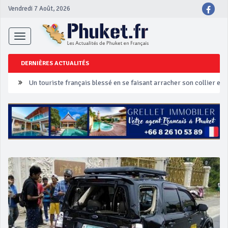
Vendredi 7 Août, 2026
Toggle
navigation
DERNIÈRES ACTUALITÉS
Un touriste français blessé en se faisant arracher son collier en 
Phuket Peranakan Festival
‘Phuket Eye’ assurera la sécurité pendant Songkran
Phuket augmente les prix des bateaux vers Koh Phi Phi et des ex
Campagne de sécurité routière ‘Seven Days of Danger’ de Songkr