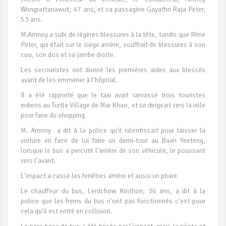
Wongrattanawut, 47 ans, et sa passagère Gayathri Raja Peter,
53 ans.
M.Amnoy a subi de légères blessures à la tête, tandis que Mme
Peter, qui était sur le siège arrière, souffrait de blessures à son
cou, son dos et sa jambe droite.
Les secouristes ont donné les premières aides aux blessés
avant de les emmener à l'hôpital.
Il a été rapporté que le taxi avait ramassé trois touristes
indiens au Turtle Village de Mai Khao, et se dirigeait vers la ville
pour faire du shopping.
M. Amnoy a dit à la police qu'il ralentissait pour laisser la
voiture en face de lui faire un demi-tour au Baan Yeeteng,
lorsque le bus a percuté l'arrière de son véhicule, le poussant
vers l'avant.
L'impact a cassé les fenêtres arrière et aussi un phare.
Le chauffeur du bus, Lerdchow Kinthon, 36 ans, a dit à la
police que les freins du bus n'ont pas fonctionnés c'est pour
cela qu'il est entré en collision.