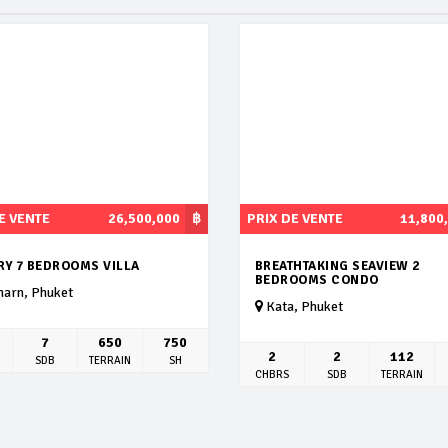
E VENTE
26,500,000
฿
PRIX DE VENTE
11,800
RY 7 BEDROOMS VILLA
BREATHTAKING SEAVIEW 2
BEDROOMS CONDO
harn, Phuket
Kata, Phuket
7
650
750
2
2
112
SDB
TERRAIN
SH
CHBRS
SDB
TERRAIN