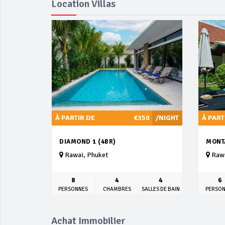
Location Villas
À PARTIR DE
€350
/NIGHT
À PART
DIAMOND 1 (4BR)
MONT
Rawai, Phuket
Rawa
8
4
4
6
PERSONNES
CHAMBRES
SALLES DE BAIN
PERSO
Achat Immobilier