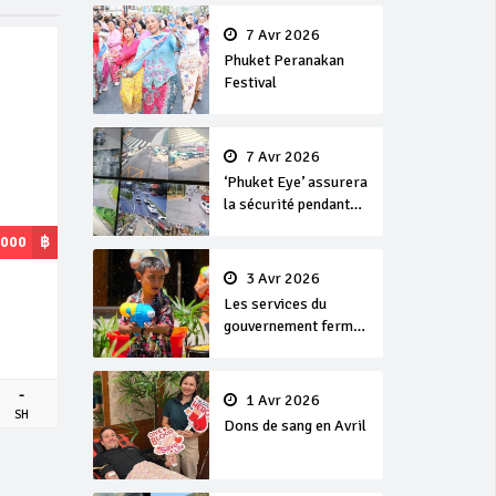
en or
7 Avr 2026
Phuket Peranakan
Festival
7 Avr 2026
‘Phuket Eye’ assurera
la sécurité pendant
Songkran
,000
฿
3 Avr 2026
Les services du
gouvernement fermés
pour la Journée
Chakri Day et
Songkran
-
1 Avr 2026
SH
Dons de sang en Avril