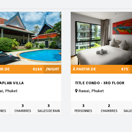
IR DE
€160
/NIGHT
À PARTIR DE
€75
APLAN VILLA
TITLE CONDO - 3RD FLOOR
i, Phuket
Rawai, Phuket
3
3
3
2
NNES
CHAMBRES
SALLES DE BAIN
PERSONNES
CHAMBRES
SALLE