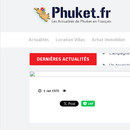
Actualités
Location Villas
Achat Immobilier
DERNIÈRES ACTUALITÉS
Un touriste
Phuket Per
‘Phuket Ey
1 Jan 1970
Phuket aug
Campagne d