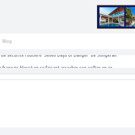
Blog
 français blessé en se faisant arracher son collier en or
anakan Festival
e’ assurera la sécurité pendant Songkran
mente les prix des bateaux vers Koh Phi Phi et des excursions en 
e sécurité routière ‘Seven Days of Danger’ de Songkran