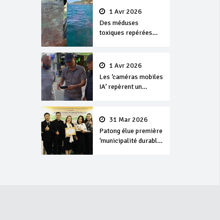
1 Avr 2026
Des méduses
toxiques repérées
dans les eaux de
Phuket
1 Avr 2026
Les ‘caméras mobiles
IA’ repèrent un
français en
dépassement de
séjour
31 Mar 2026
Patong élue première
‘municipalité durable’
de Thaïlande en 2025