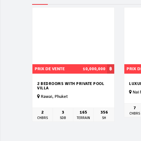
PRIX DE VENTE
10,000,000
฿
PRIX D
2 BEDROOMS WITH PRIVATE POOL
LUXU
VILLA
Nai 
Rawai, Phuket
7
2
3
165
356
CHBRS
CHBRS
SDB
TERRAIN
SH