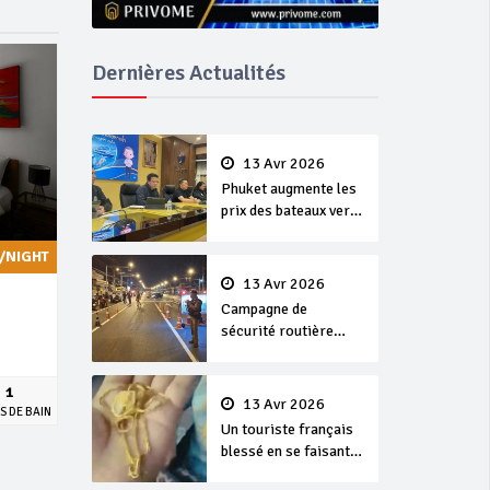
Dernières Actualités
13 Avr 2026
Phuket augmente les
prix des bateaux vers
Koh Phi Phi et des
excursions en mer
/NIGHT
13 Avr 2026
Campagne de
sécurité routière
‘Seven Days of
Danger’ de Songkran
1
13 Avr 2026
S DE BAIN
Un touriste français
blessé en se faisant
arracher son collier