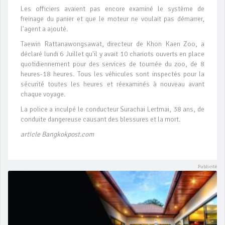
Les officiers avaient pas encore examiné le système de
freinage du panier et que le moteur ne voulait pas démarrer,
l'agent a ajouté.
Taewin Rattanawongsawat, directeur de Khon Kaen Zoo, a
déclaré lundi 6 Juillet qu'il y avait 10 chariots ouverts en place
quotidiennement pour des services de tournée du zoo, de 8
heures-18 heures. Tous les véhicules sont inspectés pour la
sécurité toutes les heures et réexaminés à nouveau avant
chaque voyage.
La police a inculpé le conducteur Surachai Lertmai, 38 ans, de
conduite dangereuse causant des blessures et la mort.
article Bangkokpost.com