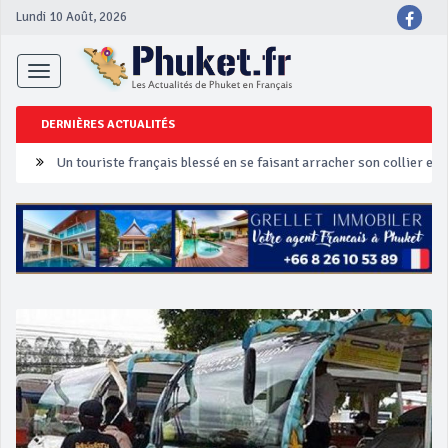
Lundi 10 Août, 2026
Toggle
navigation
DERNIÈRES ACTUALITÉS
Un touriste français blessé en se faisant arracher son collier en 
Phuket Peranakan Festival
‘Phuket Eye’ assurera la sécurité pendant Songkran
Phuket augmente les prix des bateaux vers Koh Phi Phi et des ex
Campagne de sécurité routière ‘Seven Days of Danger’ de Songkr