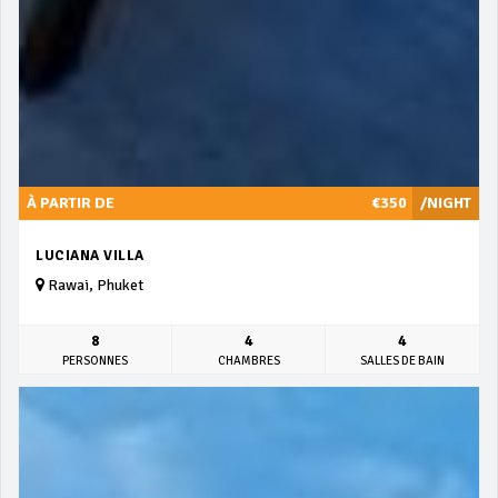
À PARTIR DE
€350
/NIGHT
LUCIANA VILLA
Rawai, Phuket
8
4
4
PERSONNES
CHAMBRES
SALLES DE BAIN