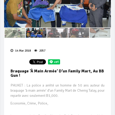
14 Mar 2018
2057
Braquage ‘à Main Armée’ D’un Family Mart, Au BB
Gun !
PHUKET : La police a arrêté un homme de 50 ans auteur du
braquage ‘à main armée’ d’un Family Mart de Cherng Talay, pour
repartir avec seulement B1,000.
Economie, Crime, Police,