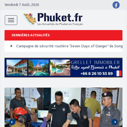
Vendredi 7 Août, 2026
Toggle
navigation
DERNIÈRES ACTUALITÉS
Un touriste français blessé en se faisant arracher son collier en 
Phuket Peranakan Festival
‘Phuket Eye’ assurera la sécurité pendant Songkran
Phuket augmente les prix des bateaux vers Koh Phi Phi et des ex
Campagne de sécurité routière ‘Seven Days of Danger’ de Songkr