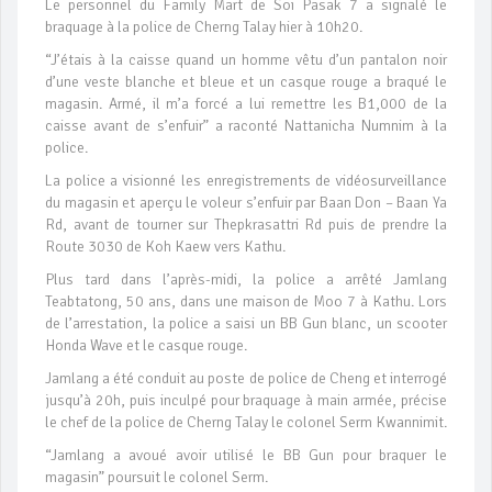
Le personnel du Family Mart de Soi Pasak 7 a signalé le
braquage à la police de Cherng Talay hier à 10h20.
“J’étais à la caisse quand un homme vêtu d’un pantalon noir
d’une veste blanche et bleue et un casque rouge a braqué le
magasin. Armé, il m’a forcé a lui remettre les B1,000 de la
caisse avant de s’enfuir” a raconté Nattanicha Numnim à la
police.
La police a visionné les enregistrements de vidéosurveillance
du magasin et aperçu le voleur s’enfuir par Baan Don – Baan Ya
Rd, avant de tourner sur Thepkrasattri Rd puis de prendre la
Route 3030 de Koh Kaew vers Kathu.
Plus tard dans l’après-midi, la police a arrêté Jamlang
Teabtatong, 50 ans, dans une maison de Moo 7 à Kathu. Lors
de l’arrestation, la police a saisi un BB Gun blanc, un scooter
Honda Wave et le casque rouge.
Jamlang a été conduit au poste de police de Cheng et interrogé
jusqu’à 20h, puis inculpé pour braquage à main armée, précise
le chef de la police de Cherng Talay le colonel Serm Kwannimit.
“Jamlang a avoué avoir utilisé le BB Gun pour braquer le
magasin” poursuit le colonel Serm.