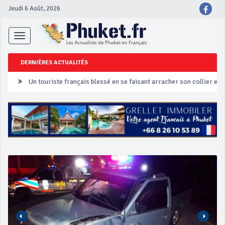
Jeudi 6 Août, 2026
Toggle
navigation
DERNIÈRES ACTUALITÉS
Un touriste français blessé en se faisant arracher son collier en 
Phuket Peranakan Festival
‘Phuket Eye’ assurera la sécurité pendant Songkran
Phuket augmente les prix des bateaux vers Koh Phi Phi et des ex
Campagne de sécurité routière ‘Seven Days of Danger’ de Songkr