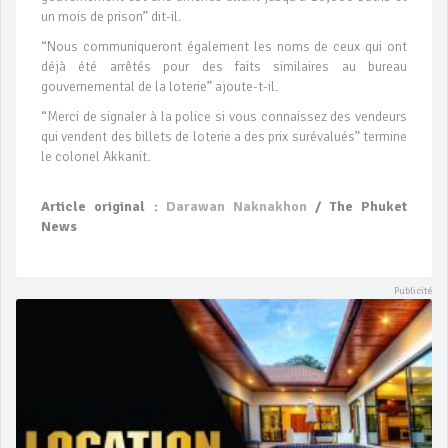
un mois de prison” dit-il.
“Nous communiqueront également les noms de ceux qui ont
déjà été arrêtés pour des faits similaires au bureau
gouvernemental de la loterie” ajoute-t-il.
“Merci de signaler à la police si vous connaissez des vendeurs
qui vendent des billets de loterie a des prix surévalués” termine
le colonel Akkanit.
Article original :
Darawan Naknakhon
/ The Phuket
News