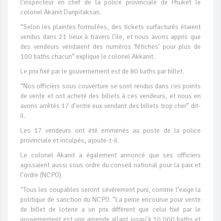
l’inspecteur en chef de la police provinciale de Phuket le
colonel Akanit Danpitaksan.
“Selon les plaintes formulées, des tickets surfacturés étaient
vendus dans 21 lieux à travers l’ile, et nous avons appris que
des vendeurs vendaient des numéros ‘fétiches’ pour plus de
100 baths chacun” explique le colonel Akkanit.
Le prix fixé par le gouvernement est de 80 baths par billet.
“Nos officiers sous couverture se sont rendus dans ces points
de vente et ont acheté des billets à ces vendeurs, et nous en
avons arrêtés 17 d’entre eux vendant des billets trop cher” dit-
il.
Les 17 vendeurs ont été emmenés au poste de la police
provinciale et inculpés, ajoute-t-il.
Le colonel Akanit a également annoncé que ses officiers
agissaient aussi sous ordre du conseil national pour la paix et
l’ordre (NCPO).
“Tous les coupables seront sévèrement puni, comme l’exige la
politique de sanction du NCPO. “La peine encourue pour vente
de billet de loterie a un prix diffèrent que celui fixé par le
gouvernement est une amende allant jusqu’à 10,000 baths et