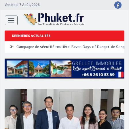
Vendredi 7 Août, 2026
Toggle
navigation
DERNIÈRES ACTUALITÉS
Un touriste français blessé en se faisant arracher son collier en 
Phuket Peranakan Festival
‘Phuket Eye’ assurera la sécurité pendant Songkran
Phuket augmente les prix des bateaux vers Koh Phi Phi et des ex
Campagne de sécurité routière ‘Seven Days of Danger’ de Songkr