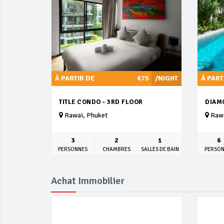
À PARTIR DE
€75
/NIGHT
À PART
TITLE CONDO - 3RD FLOOR
DIAM
Rawai, Phuket
Rawa
3
2
1
6
PERSONNES
CHAMBRES
SALLES DE BAIN
PERSO
Achat Immobilier