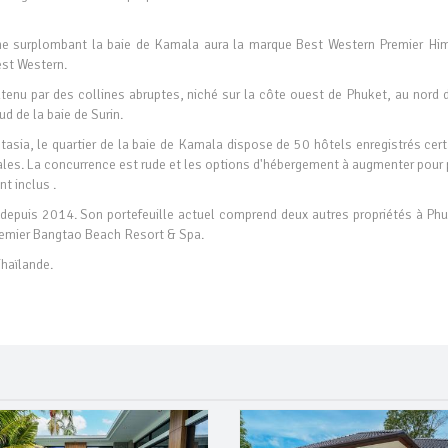
line surplombant la baie de Kamala aura la marque Best Western Premier Him
Best Western.
tenu par des collines abruptes, niché sur la côte ouest de Phuket, au nord d
ud de la baie de Surin.
tasia, le quartier de la baie de Kamala dispose de 50 hôtels enregistrés cer
nales. La concurrence est rude et les options d'hébergement à augmenter pour
t inclus .
t depuis 2014. Son portefeuille actuel comprend deux autres propriétés à Phu
emier Bangtao Beach Resort & Spa.
Thaïlande.