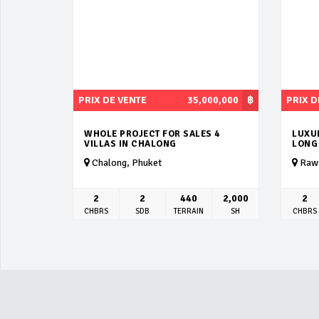
PRIX DE VENTE
35,000,000
฿
PRIX D
WHOLE PROJECT FOR SALES 4
LUXUR
VILLAS IN CHALONG
LONG
Chalong, Phuket
Rawa
2
2
440
2,000
2
CHBRS
SDB
TERRAIN
SH
CHBRS