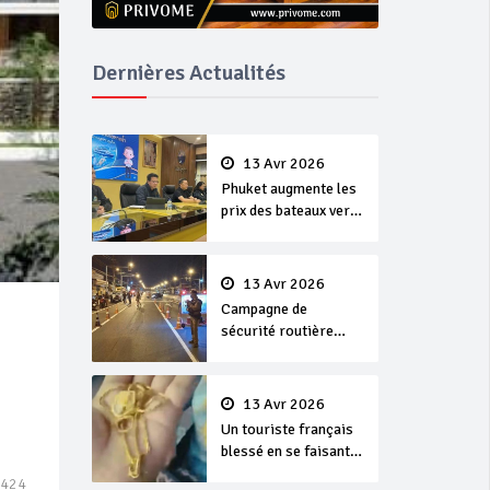
Dernières Actualités
13 Avr 2026
Phuket augmente les
prix des bateaux vers
Koh Phi Phi et des
excursions en mer
13 Avr 2026
Campagne de
sécurité routière
‘Seven Days of
Danger’ de Songkran
13 Avr 2026
Un touriste français
blessé en se faisant
arracher son collier
 424