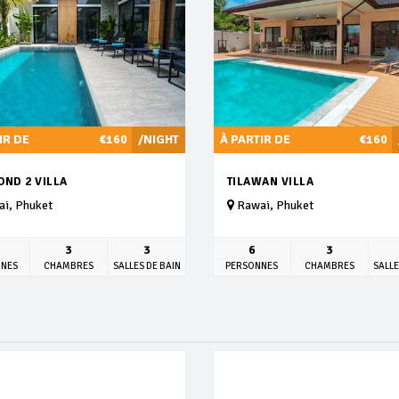
IR DE
€160
/NIGHT
À PARTIR DE
€160
OND 2 VILLA
TILAWAN VILLA
i, Phuket
Rawai, Phuket
3
3
6
3
NNES
CHAMBRES
SALLES DE BAIN
PERSONNES
CHAMBRES
SALLE