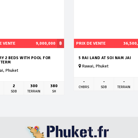
E VENTE
9,000,000
฿
PRIX DE VENTE
36,500
Y 2 BEDS WITH POOL FOR
5 RAI LAND AT SOI NAM JAI
 TERM
Rawai, Phuket
i, Phuket
-
-
-
2
300
380
CHBRS
SDB
TERRAIN
SDB
TERRAIN
SH