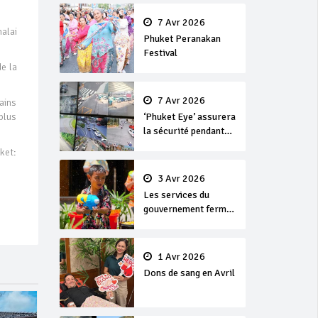
en or
7 Avr 2026
alai
Phuket Peranakan
Festival
e la
7 Avr 2026
tains
‘Phuket Eye’ assurera
 plus
la sécurité pendant
Songkran
ket:
3 Avr 2026
Les services du
gouvernement fermés
pour la Journée
Chakri Day et
Songkran
1 Avr 2026
Dons de sang en Avril