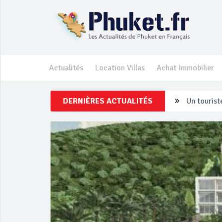
Actualités
Location Villas
Achat Immobilier
DERNIÈRES ACTUALITÉS
Un touriste
Phuket Per
‘Phuket Ey
Phuket aug
Campagne d