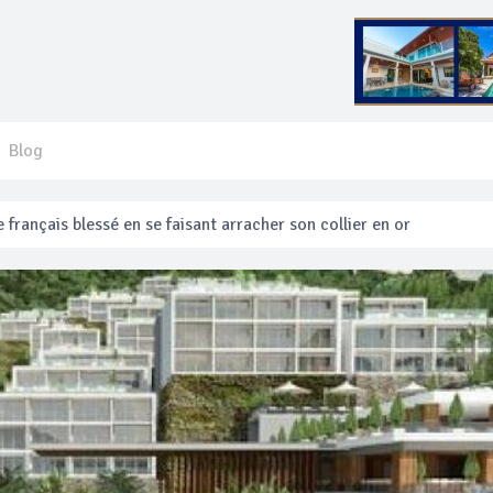
Blog
 français blessé en se faisant arracher son collier en or
anakan Festival
e’ assurera la sécurité pendant Songkran
mente les prix des bateaux vers Koh Phi Phi et des excursions en 
e sécurité routière ‘Seven Days of Danger’ de Songkran