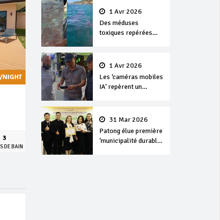
1 Avr 2026
Des méduses
toxiques repérées
dans les eaux de
Phuket
1 Avr 2026
Les ‘caméras mobiles
/NIGHT
IA’ repèrent un
français en
dépassement de
séjour
31 Mar 2026
Patong élue première
3
‘municipalité durable’
S DE BAIN
de Thaïlande en 2025