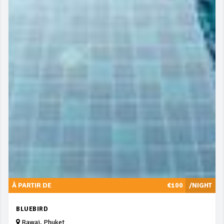
À PARTIR DE
€100
/NIGHT
BLUEBIRD
Rawai, Phuket