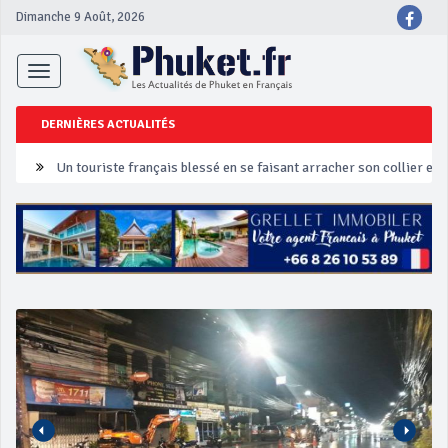
Dimanche 9 Août, 2026
Toggle
navigation
DERNIÈRES ACTUALITÉS
Un touriste français blessé en se faisant arracher son collier en 
Phuket Peranakan Festival
‘Phuket Eye’ assurera la sécurité pendant Songkran
Phuket augmente les prix des bateaux vers Koh Phi Phi et des ex
Campagne de sécurité routière ‘Seven Days of Danger’ de Songkr