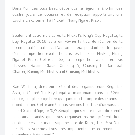
Dans l’un des plus beau décor que la région a à offrir, ces
quatre jours de courses et de réception apporteront une
touche d’excitement à Phuket, Phang Nga et Krabi.
Seulement deux mois après la Phuket’s King’s Cup Regatta, la
Bay Regatta 2019 sera en Février la lieu de réunion de la
communauté nautique. L’action durera pendant quatre jours
d’une compétition excitante dans les baies de Phuket, Phang
Nga et Krabi. Cette année, la compétition accueillera six
classes: Racing Class, Cruising A, Cruising B, Bareboat
Charter, Racing Multihulls and Cruising Multihulls.
Kae Wattana, directeur exécutif des organisateurs Regattas
Asia, a déclaré "La Bay Regatta, maintenant dans sa 22ème
année, est plus populaire que jamais et compte des marins du
monde entier. Cette année nous verrons le retour d’un vaisseau
de 110 ans d’âge, le ‘S/Y Seraph’, qui sera le navire du comité
de course, tandis que nous organiserons nos présentations
quotidiennes depuis un superbe site de Krabi, The Phra Nang
Inn. Nous sommes tous très impatients que commence ce
magnifique évènement."