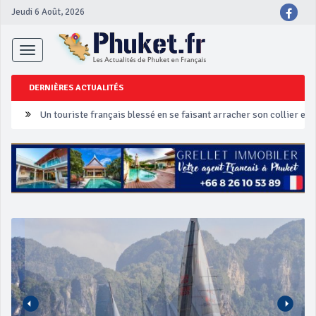
Jeudi 6 Août, 2026
Toggle
navigation
DERNIÈRES ACTUALITÉS
Un touriste français blessé en se faisant arracher son collier en 
Phuket Peranakan Festival
‘Phuket Eye’ assurera la sécurité pendant Songkran
Phuket augmente les prix des bateaux vers Koh Phi Phi et des ex
Campagne de sécurité routière ‘Seven Days of Danger’ de Songkr