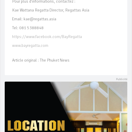
Pour plus d’informations, contactez :
Kae Wattana Regatta Director, Regattas Asia
Email: kae@regattas.asia
Tel: 081 5388848
https://www.facebook.com/BayRegatta
www.bayregatta.com
Article original : The Phuket News