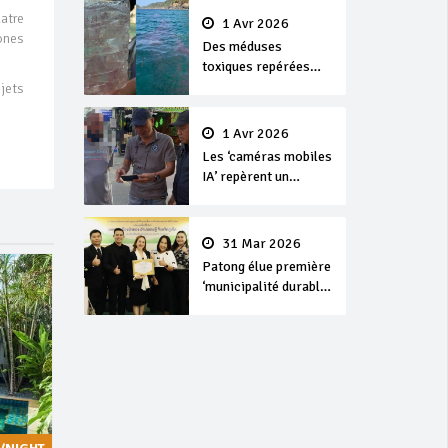
atre
1 Avr 2026
ones
Des méduses
toxiques repérées
dans les eaux de
jets
Phuket
1 Avr 2026
Les ‘caméras mobiles
IA’ repèrent un
français en
dépassement de
séjour
31 Mar 2026
Patong élue première
‘municipalité durable’
de Thaïlande en 2025