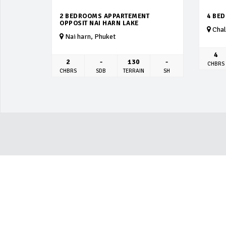
2 BEDROOMS APPARTEMENT
4 BE
OPPOSIT NAI HARN LAKE
Chal
Nai harn, Phuket
4
2
-
130
-
CHBRS
CHBRS
SDB
TERRAIN
SH
ACTUALITÉ