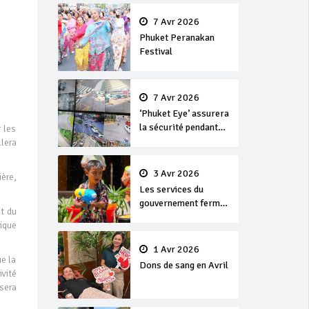
en or
7 Avr 2026
Phuket Peranakan
Festival
7 Avr 2026
‘Phuket Eye’ assurera
la sécurité pendant
 les
Songkran
llera
3 Avr 2026
ère,
Les services du
gouvernement fermés
et du
pour la Journée
ique
Chakri Day et
Songkran
1 Avr 2026
e la
Dons de sang en Avril
ivité
sera