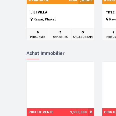
À PARTIR DE
€200
/NIGHT
À PART
LILI VILLA
TITLE
Rawai, Phuket
Rawa
6
3
3
2
PERSONNES
CHAMBRES
SALLES DE BAIN
PERSO
Achat Immobilier
PRIX DE VENTE
9,500,000
฿
PRIX D