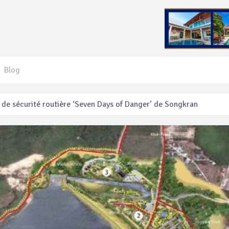
Blog
 français blessé en se faisant arracher son collier en or
anakan Festival
e’ assurera la sécurité pendant Songkran
mente les prix des bateaux vers Koh Phi Phi et des excursions en 
e sécurité routière ‘Seven Days of Danger’ de Songkran