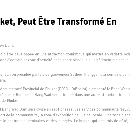
et, Peut Être Transformé En
iew Dum.
t être développée en une attraction touristique qui mettra en vedette voir
one d'activité et zone d'activité de la santé ainsi que d'un bâtiment qui accuei
ne réunion présidée par le vice-gouverneur Suthee Thongyam, la semaine derni
Dam.
 Administratif Provincial de Phuket (PPAO - OrBorJor) a présenté le Bang Wad 
é que le Barrage de Bang Wad serait tourné dans une autre attraction tourist
st de Phuket
ent Bang Wad Dam sera divisé en sept phases; Les services communautaires, vu
 sport de la communauté, la zone d'exposition de l'usine locale, une zone d'act
que le centre des séminaires et des congrès. Le budget qui sera mis de côté, 