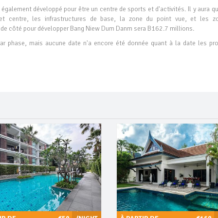
galement développé pour être un centre de sports et d'activités. Il y aura qu
et centre, les infrastructures de base, la zone du point vue, et les z
s de côté pour développer Bang Niew Dum Danm sera B162.7 millions.
ar phase, mais aucune date n'a encore été donnée quant à la date les pro