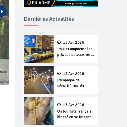
Dernières Actualités
13 Avr 2026
Phuket augmente les
prix des bateaux vers
Koh Phi Phi et des
excursions en mer
13 Avr 2026
Campagne de
sécurité routière
‘Seven Days of
Danger’ de Songkran
13 Avr 2026
Un touriste français
blessé en se faisant
arracher son collier