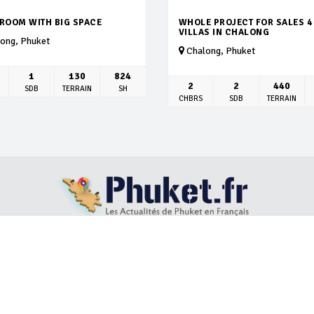
DROOM WITH BIG SPACE
WHOLE PROJECT FOR SALES 4
VILLAS IN CHALONG
ong, Phuket
Chalong, Phuket
1
130
824
2
2
440
SDB
TERRAIN
SH
CHBRS
SDB
TERRAIN
S
LOCATION VILLAS
ACHAT IMMOBILIER
BLOG
ABOUT US