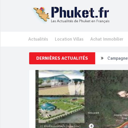
Actualités
Location Villas
Achat Immobilier
DERNIÈRES ACTUALITÉS
Un touriste
Phuket Per
‘Phuket Ey
Phuket aug
Campagne d