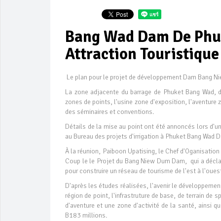
Bang Wad Dam De Phuk
Attraction Touristique
Le plan pour le projet de développement Dam Bang N
La zone adjacente du barrage de Phuket Bang Wad, doi
zones de points, l'usine zone d'exposition, l'aventure z
des séminaires et conventions.
Détails de la mise au point ont été annoncés lors d'u
au Bureau des projets d'irrigation à Phuket Bang Wad 
À la réunion, Paiboon Upatising, le Chef d'Oganisation
Coup le le Projet du Bang Niew Dum Dam, qui a déclar
pour construire un réseau de tourisme de l'est à l'oue
D'après les études réalisées, l'avenir le développem
région de point, l'infrastruture de base, de terrain de
d'aventure et une zone d'activité de la santé, ainsi 
B183 millions.