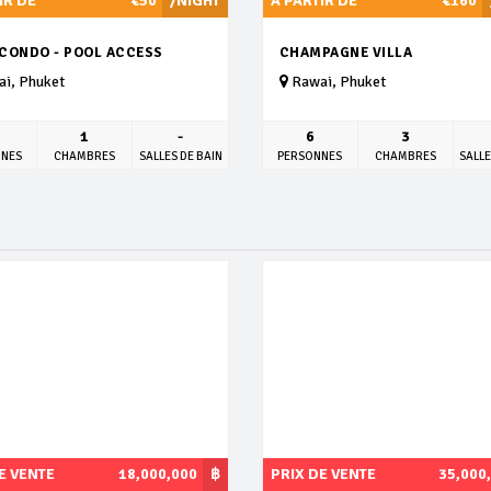
IR DE
€50
/NIGHT
À PARTIR DE
€160
 CONDO - POOL ACCESS
CHAMPAGNE VILLA
i, Phuket
Rawai, Phuket
1
-
6
3
NNES
CHAMBRES
SALLES DE BAIN
PERSONNES
CHAMBRES
SALLE
E VENTE
18,000,000
฿
PRIX DE VENTE
35,000