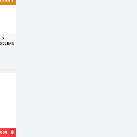
/NIGHT
3
S DE BAIN
,000
฿