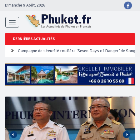
Dimanche 9 Août, 2026
Toggle
navigation
DERNIÈRES ACTUALITÉS
Un touriste français blessé en se faisant arracher son collier en 
Phuket Peranakan Festival
‘Phuket Eye’ assurera la sécurité pendant Songkran
Phuket augmente les prix des bateaux vers Koh Phi Phi et des ex
Campagne de sécurité routière ‘Seven Days of Danger’ de Songkr