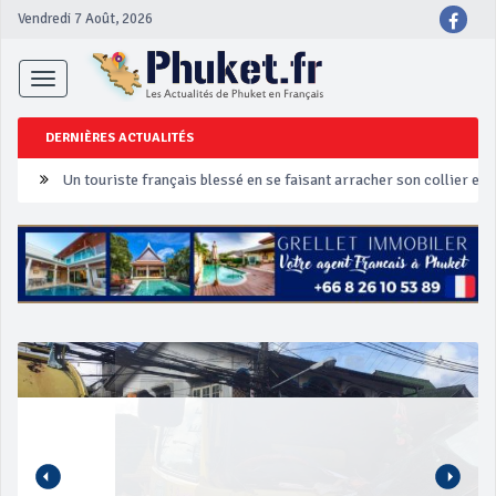
Vendredi 7 Août, 2026
Toggle
navigation
DERNIÈRES ACTUALITÉS
Un touriste français blessé en se faisant arracher son collier en 
Phuket Peranakan Festival
‘Phuket Eye’ assurera la sécurité pendant Songkran
Phuket augmente les prix des bateaux vers Koh Phi Phi et des ex
Campagne de sécurité routière ‘Seven Days of Danger’ de Songkr