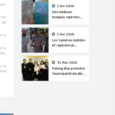
 nous
1 Avr 2026
Des méduses
r les
toxiques repérées
- qui
dans les eaux de
Phuket
1 Avr 2026
s le
Les ‘caméras mobiles
IA’ repèrent un
à la
français en
ère,
dépassement de
séjour
31 Mar 2026
r ce
Patong élue première
ltat
‘municipalité durable’
de Thaïlande en 2025