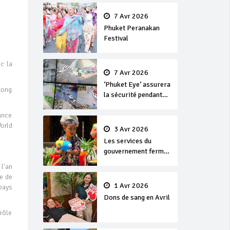
en or
7 Avr 2026
Phuket Peranakan
Festival
ec la
7 Avr 2026
‘Phuket Eye’ assurera
tong
la sécurité pendant
Songkran
tance
orld
3 Avr 2026
Les services du
gouvernement fermés
pour la Journée
l'an
Chakri Day et
se de
Songkran
1 Avr 2026
pays
Dons de sang en Avril
rôle