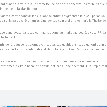
ébat quant à la voie la plus prometteuse en ce qui concerne les facteurs que
nutieuse et la planification.
 touristes internationaux dans le monde entier d'augmenter de 3,3% par an pou
i 2030, la part des économies émergentes du marché - y compris la Thaïlande 
 trouve sans doute dans les communications du marketing dédiées et le PR dan
hé lucratif.
ontinuer à pousser et promouvoir toutes les qualités uniques qui ont permis 
ttes du tourisme international dans la région Asie-Pacifique l'année derni
 accepter nos insuffisances, beaucoup trop nombreuses à énumérer ici. Pou
prenantes d'être sincère et constructif dans l'englobement d'un "triple résu