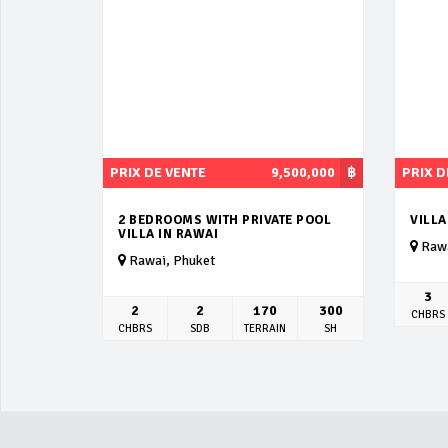
PRIX DE VENTE
9,500,000
฿
PRIX D
2 BEDROOMS WITH PRIVATE POOL
VILL
VILLA IN RAWAI
Rawa
Rawai, Phuket
3
2
2
170
300
CHBRS
CHBRS
SDB
TERRAIN
SH