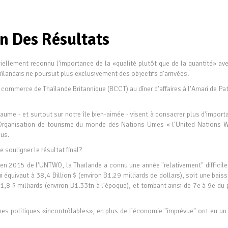
n Des Résultats
iciellement reconnu l'importance de la «qualité plutôt que de la quantité» av
ïlandais ne poursuit plus exclusivement des objectifs d'arrivées.
 commerce de Thaïlande Britannique (BCCT) au dîner d'affaires à l'Amari de Pa
yaume - et surtout sur notre île bien-aimée - visent à consacrer plus d'impor
l'Organisation de tourisme du monde des Nations Unies « l'United Nations W
nus.
e souligner le résultat final?
en 2015 de l'UNTWO, la Thaïlande a connu une année "relativement" difficile 
i équivaut à 38,4 Billion $ (environ B1.29 milliards de dollars), soit une bais
,8 $ milliards (environ B1.33tn à l'époque), et tombant ainsi de 7e à 9e du 
nes politiques «incontrôlables», en plus de l'économie "imprévue" ont eu un 