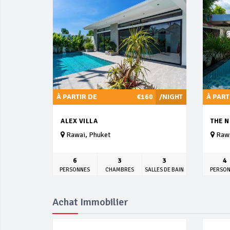
À PARTIR DE
€160
/NIGHT
À PART
ALEX VILLA
THE N
Rawai, Phuket
Rawa
6
3
3
4
PERSONNES
CHAMBRES
SALLES DE BAIN
PERSO
Achat Immobilier