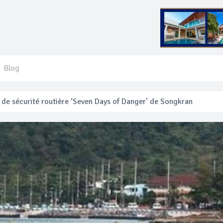
Blog
e sécurité routière ‘Seven Days of Danger’ de Songkran
 français blessé en se faisant arracher son collier en or
anakan Festival
e’ assurera la sécurité pendant Songkran
mente les prix des bateaux vers Koh Phi Phi et des excursions en 