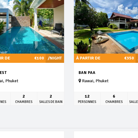
IR DE
€100
/NIGHT
À PARTIR DE
€350
EST
BAN PAA
i, Phuket
Rawai, Phuket
2
2
12
6
NNES
CHAMBRES
SALLES DE BAIN
PERSONNES
CHAMBRES
SALLE