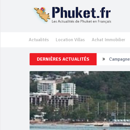
Actualités
Location Villas
Achat Immobilier
DERNIÈRES ACTUALITÉS
Campagne d
Un touriste
Phuket Per
‘Phuket Ey
Phuket aug