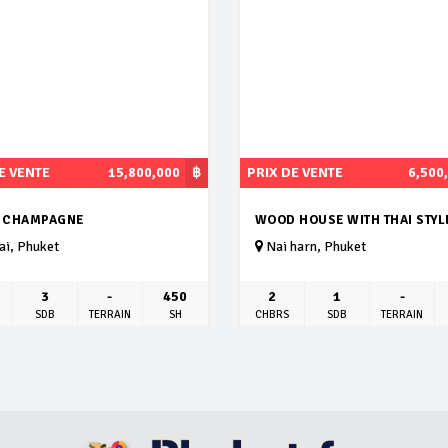
E VENTE
15,800,000
฿
PRIX DE VENTE
6,500
A CHAMPAGNE
WOOD HOUSE WITH THAI STYL
i, Phuket
Nai harn, Phuket
3
-
450
2
1
-
SDB
TERRAIN
SH
CHBRS
SDB
TERRAIN