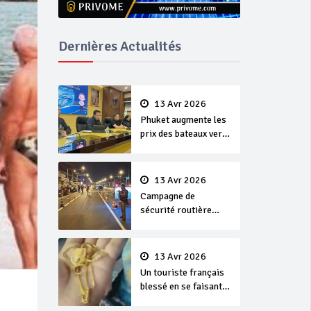
Dernières Actualités
13 Avr 2026
Phuket augmente les
prix des bateaux vers
Koh Phi Phi et des
excursions en mer
13 Avr 2026
Campagne de
sécurité routière
‘Seven Days of
Danger’ de Songkran
13 Avr 2026
Un touriste français
blessé en se faisant
arracher son collier