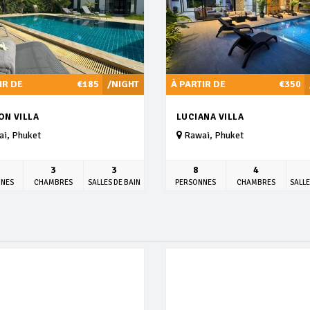
IR DE
€185
/NIGHT
À PARTIR DE
€350
ON VILLA
LUCIANA VILLA
i, Phuket
Rawai, Phuket
3
3
8
4
NNES
CHAMBRES
SALLES DE BAIN
PERSONNES
CHAMBRES
SALLE