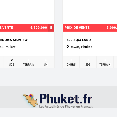
E VENTE
6,200,000
฿
PRIX DE VENTE
5,000
DROOMS SEAVIEW
800 SQM LAND
i, Phuket
Rawai, Phuket
2
-
-
-
-
-
SDB
TERRAIN
SH
CHBRS
SDB
TERRAIN