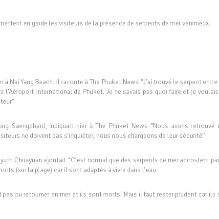
ettent en garde les visiteurs de la présence de serpents de mer venimeux.
à Nai Yang Beach. Il raconte à The Phuket News “J’ai trouvé le serpent entre
e l’Aéroport International de Phuket. Je ne savais pas quoi faire et je voulai
cteur”
ng Saengchard, indiquait hier à The Phuket News “Nous avons retrouvé 
iteurs ne doivent pas s’inquiéter, nous nous chargeons de leur sécurité”
iyuth Chuayuan ajoutait “C’est normal que des serpents de mer accostent par
orts (sur la plage) car il sont adaptés à vivre dans l’eau.
pas pu retourner en mer et ils sont morts. Mais il faut rester prudent car ils