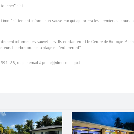
oucher” dit il.
faut immédiatement informer un sauveteur qui apportera les premiers secours a
iatement informer les sauveteurs. Ils contacteront le Centre de Biologie Mari
eurs le retireront de la plage et l’enterreront”
-391128, ou par email à pmbc@dmcr.mail.go.th