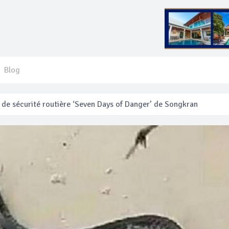
Blog
 français blessé en se faisant arracher son collier en or
anakan Festival
e’ assurera la sécurité pendant Songkran
mente les prix des bateaux vers Koh Phi Phi et des excursions en 