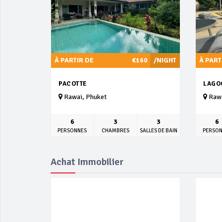
À PARTIR DE
€160
/NIGHT
À PART
PACOTTE
LAGO
Rawai, Phuket
Rawa
6
3
3
6
PERSONNES
CHAMBRES
SALLES DE BAIN
PERSO
Achat Immobilier