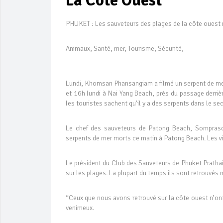
La Côte Ouest
PHUKET : Les sauveteurs des plages de la côte ouest m
Animaux, Santé, mer, Tourisme, Sécurité,
Lundi, Khomsan Phansangiam a filmé un serpent de mer 
et 16h lundi à Nai Yang Beach, près du passage derrièr
les touristes sachent qu’il y a des serpents dans le se
Le chef des sauveteurs de Patong Beach, Sompraso
serpents de mer morts ce matin à Patong Beach. Les vis
Le président du Club des Sauveteurs de Phuket Pratha
sur les plages. La plupart du temps ils sont retrouvés m
“Ceux que nous avons retrouvé sur la côte ouest n’ont 
venimeux.