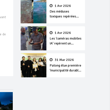
1 Avr 2026
Des méduses
toxiques repérées
vant
dans les eaux de
Phuket
1 Avr 2026
ne de
Les ‘caméras mobiles
IA’ repèrent un
français en
dépassement de
séjour
31 Mar 2026
Patong élue première
‘municipalité durable’
de Thaïlande en 2025