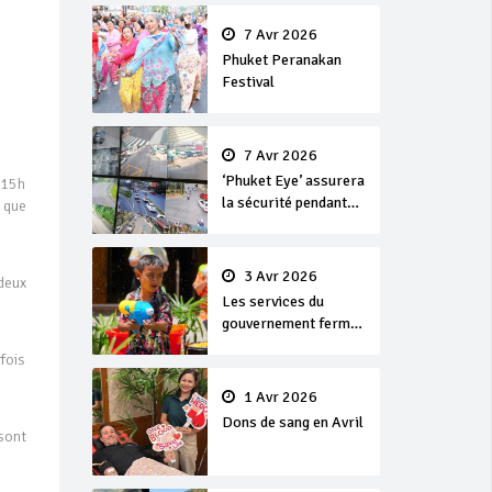
en or
7 Avr 2026
Phuket Peranakan
Festival
7 Avr 2026
‘Phuket Eye’ assurera
 15h
la sécurité pendant
s que
Songkran
3 Avr 2026
deux
Les services du
gouvernement fermés
pour la Journée
fois
Chakri Day et
Songkran
1 Avr 2026
Dons de sang en Avril
 sont