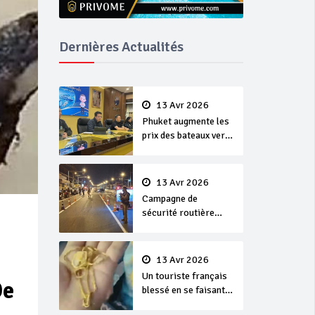
Dernières Actualités
13 Avr 2026
Phuket augmente les
prix des bateaux vers
Koh Phi Phi et des
excursions en mer
13 Avr 2026
Campagne de
sécurité routière
‘Seven Days of
Danger’ de Songkran
13 Avr 2026
Un touriste français
De
blessé en se faisant
arracher son collier