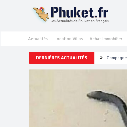
Actualités
Location Villas
Achat Immobilier
DERNIÈRES ACTUALITÉS
Un touriste
Phuket Per
‘Phuket Ey
Phuket aug