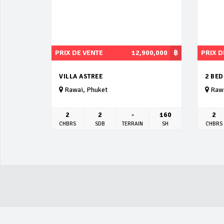
PRIX DE VENTE
12,900,000
฿
PRIX D
VILLA ASTREE
2 BE
Rawai, Phuket
Rawa
2
2
-
160
2
CHBRS
SDB
TERRAIN
SH
CHBRS