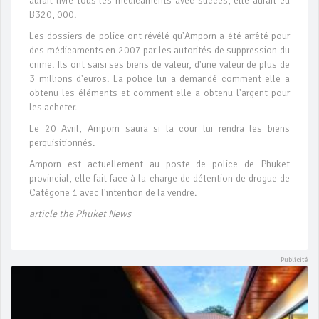
aurait livré tous les médicaments avec succès, elle aurait eu
B320, 000.
Les dossiers de police ont révélé qu'Amporn a été arrêté pour
des médicaments en 2007 par les autorités de suppression du
crime. Ils ont saisi ses biens de valeur, d'une valeur de plus de
3 millions d'euros. La police lui a demandé comment elle a
obtenu les éléments et comment elle a obtenu l'argent pour
les acheter.
Le 20 Avril, Amporn saura si la cour lui rendra les biens
perquisitionnés.
Amporn est actuellement au poste de police de Phuket
provincial, elle fait face à la charge de détention de drogue de
Catégorie 1 avec l'intention de la vendre.
article the Phuket News