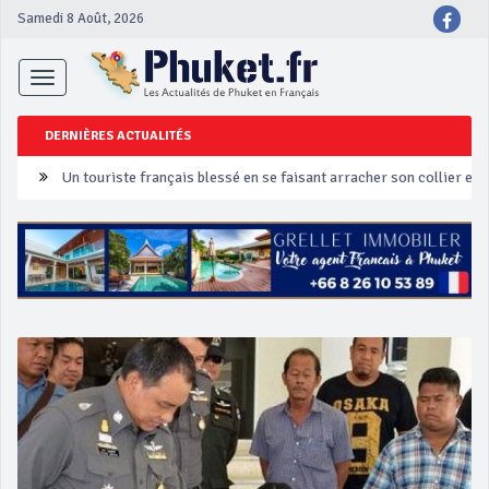
Samedi 8 Août, 2026
Toggle
navigation
DERNIÈRES ACTUALITÉS
Un touriste français blessé en se faisant arracher son collier en 
Phuket Peranakan Festival
‘Phuket Eye’ assurera la sécurité pendant Songkran
Phuket augmente les prix des bateaux vers Koh Phi Phi et des ex
Campagne de sécurité routière ‘Seven Days of Danger’ de Songkr