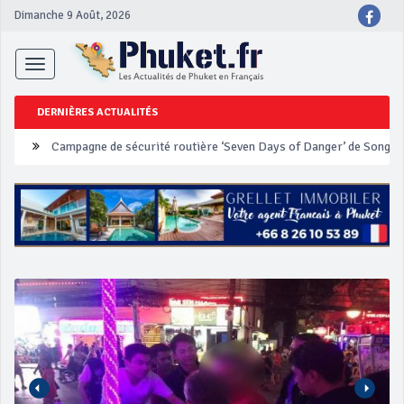
Dimanche 9 Août, 2026
Toggle
navigation
DERNIÈRES ACTUALITÉS
Un touriste français blessé en se faisant arracher son collier en 
Phuket Peranakan Festival
‘Phuket Eye’ assurera la sécurité pendant Songkran
Phuket augmente les prix des bateaux vers Koh Phi Phi et des ex
Campagne de sécurité routière ‘Seven Days of Danger’ de Songkr