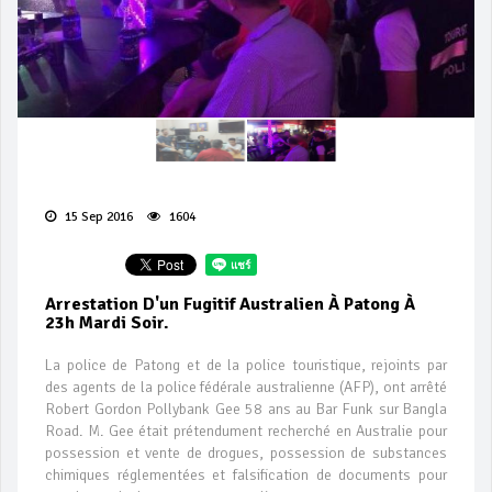
15 Sep 2016
1604
Arrestation D'un Fugitif Australien À Patong À
23h Mardi Soir.
La police de Patong et de la police touristique, rejoints par
des agents de la police fédérale australienne (AFP), ont arrêté
Robert Gordon Pollybank Gee 58 ans au Bar Funk sur Bangla
Road. M. Gee était prétendument recherché en Australie pour
possession et vente de drogues, possession de substances
chimiques réglementées et falsification de documents pour