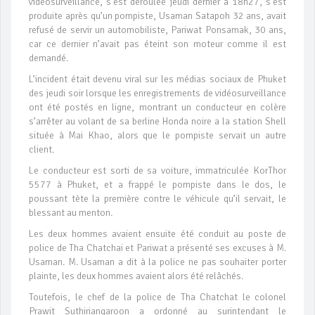
vidéosurveillance, s’est déroulée jeudi dernier à 18h27, s’est
produite après qu’un pompiste, Usaman Satapoh 32 ans, avait
refusé de servir un automobiliste, Pariwat Ponsamak, 30 ans,
car ce dernier n’avait pas éteint son moteur comme il est
demandé.
L’incident était devenu viral sur les médias sociaux de Phuket
des jeudi soir lorsque les enregistrements de vidéosurveillance
ont été postés en ligne, montrant un conducteur en colère
s’arrêter au volant de sa berline Honda noire a la station Shell
située à Mai Khao, alors que le pompiste servait un autre
client.
Le conducteur est sorti de sa voiture, immatriculée KorThor
5577 à Phuket, et a frappé le pompiste dans le dos, le
poussant tète la première contre le véhicule qu’il servait, le
blessant au menton.
Les deux hommes avaient ensuite été conduit au poste de
police de Tha Chatchai et Pariwat a présenté ses excuses à M.
Usaman. M. Usaman a dit à la police ne pas souhaiter porter
plainte, les deux hommes avaient alors été relâchés.
Toutefois, le chef de la police de Tha Chatchat le colonel
Prawit Suthiriangaroon a ordonné au surintendant le