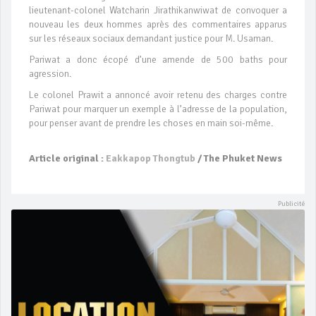
lieutenant-colonel Watcharin Jirathikanwiwat de convoquer a
nouveau les deux hommes après des commentaires apparus
sur les réseaux sociaux demandant justice pour M. Usaman.
Pariwat a donc écopé d’une amende de 500 baths pour
agression.
Le colonel Prawit a annoncé avoir retenu des charges contre
Pariwat pour marquer un exemple à l’adresse de la population,
pour penser avant de prendre les choses en main soi-même.
Article original :
Eakkapop Thongtub
/ The Phuket News