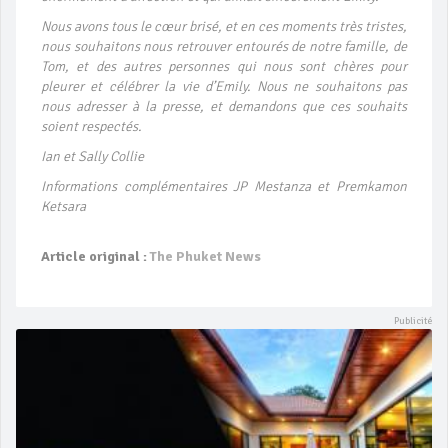
Nous avons tous le cœur brisé, et en ces moments très tristes,
nous souhaitons nous retrouver entourés de notre famille, de
Tom, et des autres personnes qui nous sont chères pour
pleurer et célébrer la vie d’Emily. Nous ne souhaitons pas
nous adresser à la presse, et demandons que ces souhaits
soient respectés.
Ian et Sally Collie
Informations complémentaires JP Mestanza et Premkamon
Ketsara
Article original :
The Phuket News