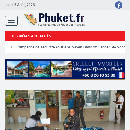
Jeudi 6 Août, 2026
Toggle
navigation
DERNIÈRES ACTUALITÉS
Un touriste français blessé en se faisant arracher son collier en 
Phuket Peranakan Festival
‘Phuket Eye’ assurera la sécurité pendant Songkran
Phuket augmente les prix des bateaux vers Koh Phi Phi et des ex
Campagne de sécurité routière ‘Seven Days of Danger’ de Songkr