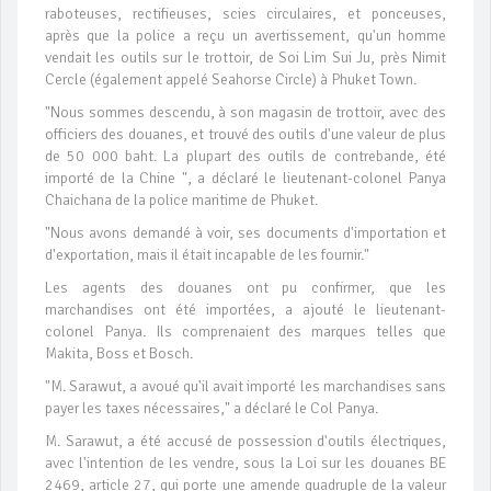
raboteuses, rectifieuses, scies circulaires, et ponceuses,
après que la police a reçu un avertissement, qu'un homme
vendait les outils sur le trottoir, de Soi Lim Sui Ju, près Nimit
Cercle (également appelé Seahorse Circle) à Phuket Town.
"Nous sommes descendu, à son magasin de trottoir, avec des
officiers des douanes, et trouvé des outils d'une valeur de plus
de 50 000 baht. La plupart des outils de contrebande, été
importé de la Chine ", a déclaré le lieutenant-colonel Panya
Chaichana de la police maritime de Phuket.
"Nous avons demandé à voir, ses documents d'importation et
d'exportation, mais il était incapable de les fournir."
Les agents des douanes ont pu confirmer, que les
marchandises ont été importées, a ajouté le lieutenant-
colonel Panya. Ils comprenaient des marques telles que
Makita, Boss et Bosch.
"M. Sarawut, a avoué qu'il avait importé les marchandises sans
payer les taxes nécessaires," a déclaré le Col Panya.
M. Sarawut, a été accusé de possession d'outils électriques,
avec l'intention de les vendre, sous la Loi sur les douanes BE
2469, article 27, qui porte une amende quadruple de la valeur