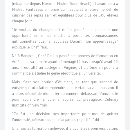
(rebaptise depuis Novotel Phuket Surin Beach) et avant cela à
Phuket FantaSea, annonce qu’il est prêt à relever le défi de
cuisiner des repas sain et équilibrés pour plus de 500 élèves
chaque jour.
“Je voulais du changement et j’ai pensé que ce serait une
opportunité en or de mettre à profit les connaissances
nutritionnelles que j’ai acquises Durant mon apprentissage”
explique le Chef Paul.
Né à Bangkok, Chef Paul a passé ses années de formation en
Amérique, sa famille ayant déménagé là-bas lorsqu’il avait 12
ans. Il est allé au collège en Virginie, et diplôme en poche a
commencé à étudier le génie électrique a l’université.
Mais c’est son boulot d’étudiant, en tant que second de
cuisine qui lui a fait comprendre quelle était sa vraie passion. Il
a alors décidé de réorienter sa carrière, délaissant l’université
pour apprendre la cuisine auprès du prestigieux Culinary
Institute of New York.
“Ce fut une décision très importante pour moi de quitter
l’université, décision que je n’ai jamais regrettée” dit-il.
Une fois sa formation achevée, il a gagné ses premiers galons