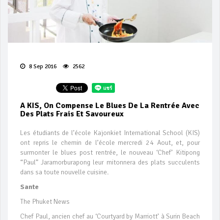
8 Sep 2016
2562
A KIS, On Compense Le Blues De La Rentrée Avec
Des Plats Frais Et Savoureux
Les étudiants de l’école Kajonkiet International School (KIS)
ont repris le chemin de l’école mercredi 24 Aout, et, pour
surmonter le blues post rentrée, le nouveau ‘Chef’ Kitipong
“Paul” Jaramorburapong leur mitonnera des plats succulents
dans sa toute nouvelle cuisine.
Sante
The Phuket News
Chef Paul, ancien chef au ‘Courtyard by Marriott’ à Surin Beach