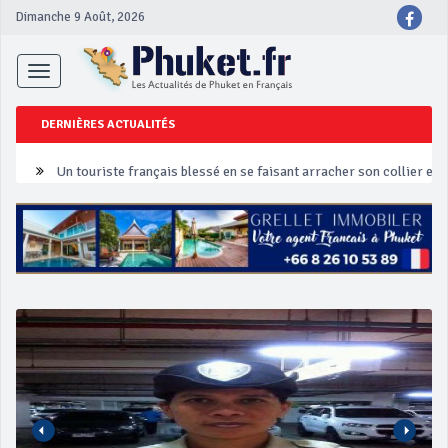
Dimanche 9 Août, 2026
Toggle
navigation
DERNIÈRES ACTUALITÉS
Un touriste français blessé en se faisant arracher son collier en 
Phuket Peranakan Festival
‘Phuket Eye’ assurera la sécurité pendant Songkran
Phuket augmente les prix des bateaux vers Koh Phi Phi et des ex
Campagne de sécurité routière ‘Seven Days of Danger’ de Songkr