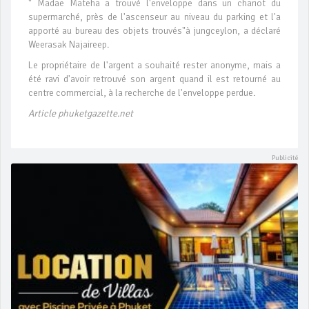
" Madae Mateha a trouvé l'enveloppe dans un chariot du
supermarché, près de l'ascenseur au niveau du parking et l'a
apporté au bureau des objets trouvés"à jungceylon, a déclaré
Weerasak Najaireep.
Le propriétaire de l'argent a souhaité rester anonyme, mais a
été ravi d'avoir retrouvé son argent quand il est retourné au
centre commercial, à la recherche de l'enveloppe perdue.
Article phuketgazette.net