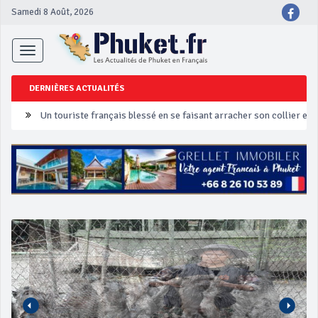
Samedi 8 Août, 2026
Toggle
navigation
DERNIÈRES ACTUALITÉS
Un touriste français blessé en se faisant arracher son collier en 
Phuket Peranakan Festival
‘Phuket Eye’ assurera la sécurité pendant Songkran
Phuket augmente les prix des bateaux vers Koh Phi Phi et des ex
Campagne de sécurité routière ‘Seven Days of Danger’ de Songkr