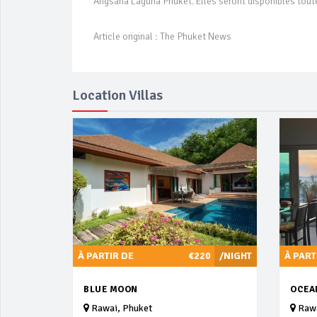
Angsana Laguna Phuket. Elles seront disponibles toute 
Article original : The Phuket News
Location Villas
À PARTIR DE
€220
/NIGHT
À PART
BLUE MOON
OCEA
Rawai, Phuket
Rawa