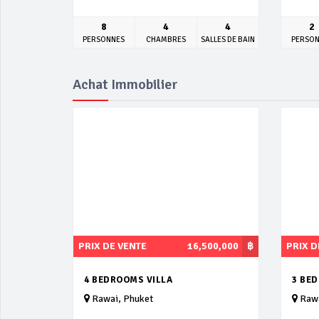
8
4
4
2
PERSONNES
CHAMBRES
SALLES DE BAIN
PERSO
Achat Immobilier
PRIX DE VENTE
16,500,000
฿
PRIX D
4 BEDROOMS VILLA
3 BE
Rawai, Phuket
Rawa