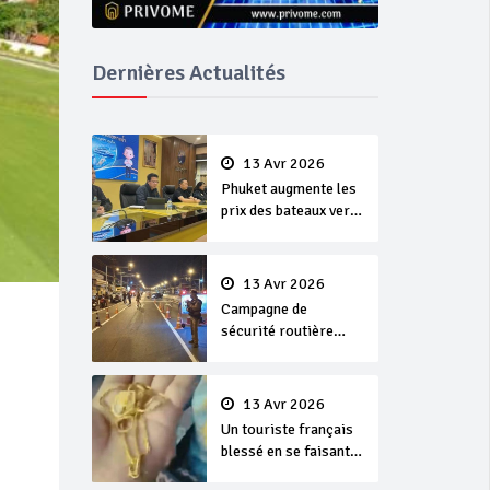
Dernières Actualités
13 Avr 2026
Phuket augmente les
prix des bateaux vers
Koh Phi Phi et des
excursions en mer
13 Avr 2026
Campagne de
sécurité routière
‘Seven Days of
Danger’ de Songkran
13 Avr 2026
Un touriste français
blessé en se faisant
arracher son collier