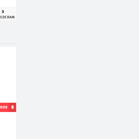
3
S DE BAIN
,000
฿