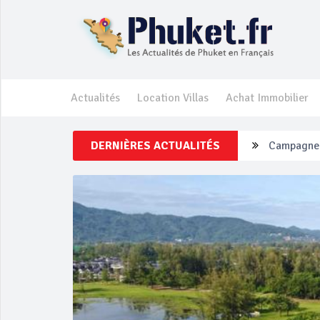
Actualités
Location Villas
Achat Immobilier
DERNIÈRES ACTUALITÉS
Campagne d
Un touriste
Phuket Per
‘Phuket Ey
Phuket aug