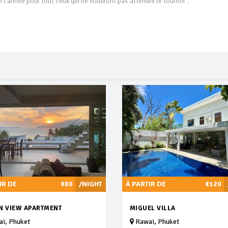
l’année pour tout ceux qui ne voudront pas attendre le tournoi”.
IR DE
€80
/NIGHT
À PARTIR DE
€120
N VIEW APARTMENT
MIGUEL VILLA
i, Phuket
Rawai, Phuket