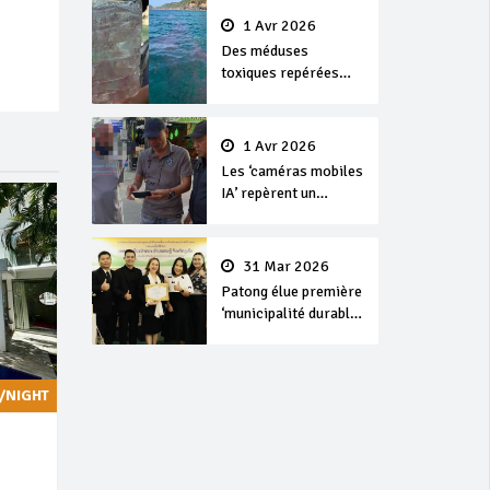
1 Avr 2026
Des méduses
toxiques repérées
dans les eaux de
Phuket
1 Avr 2026
Les ‘caméras mobiles
IA’ repèrent un
français en
dépassement de
séjour
31 Mar 2026
Patong élue première
‘municipalité durable’
de Thaïlande en 2025
/NIGHT