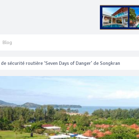
Blog
e sécurité routière ‘Seven Days of Danger’ de Songkran
 français blessé en se faisant arracher son collier en or
anakan Festival
e’ assurera la sécurité pendant Songkran
mente les prix des bateaux vers Koh Phi Phi et des excursions en 