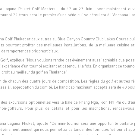
na Laguna Phuket Golf Masters – du 17 au 23 Juin - sont maintenant ouve
tournoi 72 trous sera le premier d’une série qui se déroulera à l”Angsana La
na Golf Phuket et deux autres au Blue Canyon Country Club Lakes Course pui
s pourront profiter des meilleures installations, de la meilleure cuisine et
 de remporter des prix prestigieux.
 Golf, explique “Nous voulions rendre cet événement aussi agréable que possi
l’expérience d’un tournoi excitant et détendu à la fois. En organisant ce tourno
 droit au meilleur du golf en Thaïlande”
in de chacun des quatre jours de compétition. Les règles du golf et autres r
mises à l’approbation du comité. Le handicap maximum accepté sera de 40 pour
t des excursions optionnelles vers la baie de Phang Nga, Koh Phi Phi ou d’au
on-golfeurs. Pour plus de détails et pour les inscriptions, rendez-vous
sana Laguna Phuket, ajoute “Ce mini-tournoi sera une opportunité parfaite 
n événement annuel qui nous permettra de lancer des formules ‘séjour et spor