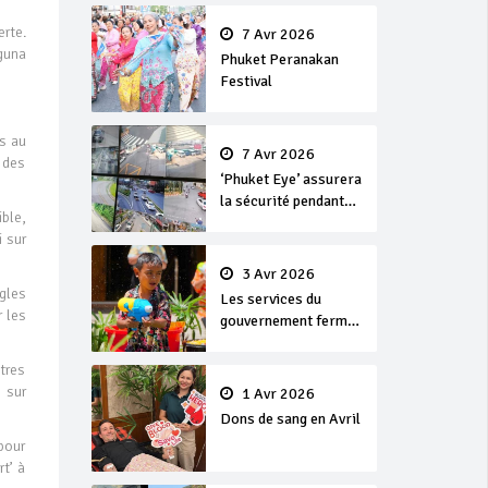
en or
rte.
7 Avr 2026
guna
Phuket Peranakan
Festival
s au
7 Avr 2026
 des
‘Phuket Eye’ assurera
la sécurité pendant
ble,
Songkran
i sur
3 Avr 2026
ègles
Les services du
 les
gouvernement fermés
pour la Journée
Chakri Day et
tres
Songkran
 sur
1 Avr 2026
Dons de sang en Avril
pour
t’ à