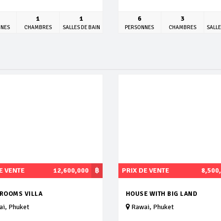
1
1
6
3
NNES
CHAMBRES
SALLES DE BAIN
PERSONNES
CHAMBRES
SALLE
E VENTE
12,600,000
฿
PRIX DE VENTE
8,500
DROOMS VILLA
HOUSE WITH BIG LAND
i, Phuket
Rawai, Phuket