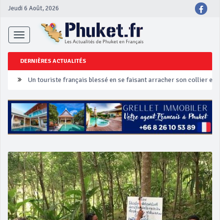
Jeudi 6 Août, 2026
Toggle
navigation
DERNIÈRES ACTUALITÉS
Un touriste français blessé en se faisant arracher son collier en 
Phuket Peranakan Festival
‘Phuket Eye’ assurera la sécurité pendant Songkran
Phuket augmente les prix des bateaux vers Koh Phi Phi et des ex
Campagne de sécurité routière ‘Seven Days of Danger’ de Songkr