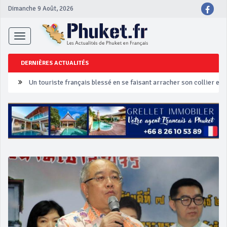
Dimanche 9 Août, 2026
Toggle
navigation
DERNIÈRES ACTUALITÉS
Un touriste français blessé en se faisant arracher son collier en 
Phuket Peranakan Festival
‘Phuket Eye’ assurera la sécurité pendant Songkran
Phuket augmente les prix des bateaux vers Koh Phi Phi et des ex
Campagne de sécurité routière ‘Seven Days of Danger’ de Songkr