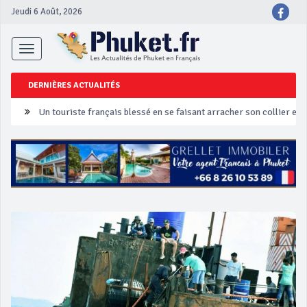
Jeudi 6 Août, 2026
Toggle
navigation
DERNIÈRES ACTUALITÉS
Un touriste français blessé en se faisant arracher son collier en 
Phuket Peranakan Festival
‘Phuket Eye’ assurera la sécurité pendant Songkran
Phuket augmente les prix des bateaux vers Koh Phi Phi et des ex
Campagne de sécurité routière ‘Seven Days of Danger’ de Songkr