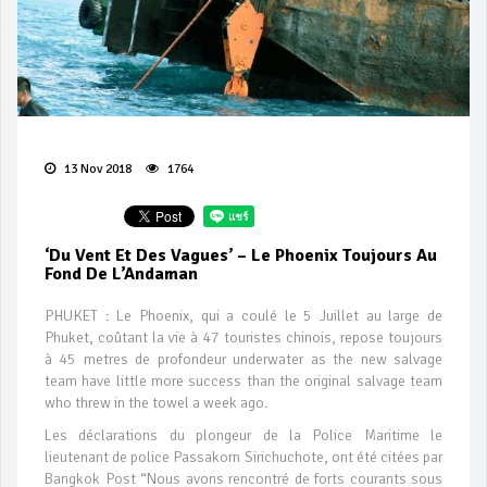
13 Nov 2018
1764
‘Du Vent Et Des Vagues’ – Le Phoenix Toujours Au
Fond De L’Andaman
PHUKET : Le Phoenix, qui a coulé le 5 Juillet au large de
Phuket, coûtant la vie à 47 touristes chinois, repose toujours
à 45 metres de profondeur underwater as the new salvage
team have little more success than the original salvage team
who threw in the towel a week ago.
Les déclarations du plongeur de la Police Maritime le
lieutenant de police Passakorn Sirichuchote, ont été citées par
Bangkok Post “Nous avons rencontré de forts courants sous